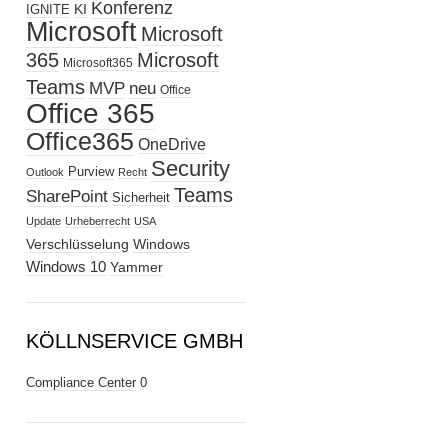
Konferenz
KI
IGNITE
Microsoft
Microsoft
365
Microsoft
Microsoft365
Teams
MVP
neu
Office
Office 365
Office365
OneDrive
Security
Purview
Outlook
Recht
Teams
SharePoint
Sicherheit
Update
Urheberrecht
USA
Verschlüsselung
Windows
Windows 10
Yammer
KÖLLNSERVICE GMBH
Compliance Center
0