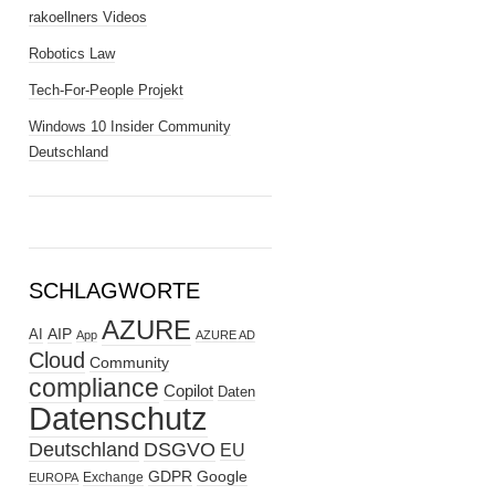
rakoellners Videos
Robotics Law
Tech-For-People Projekt
Windows 10 Insider Community
Deutschland
SCHLAGWORTE
AZURE
AIP
AI
App
AZURE AD
Cloud
Community
compliance
Copilot
Daten
Datenschutz
Deutschland
DSGVO
EU
GDPR
Google
Exchange
EUROPA