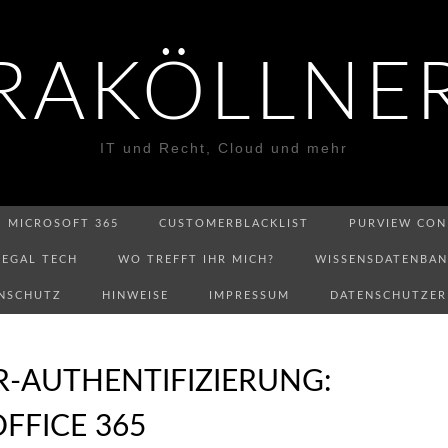
RAKÖLLNE
IT und Recht, Cloud und mehr
MICROSOFT 365
CUSTOMERBLACKLIST
PURVIEW CON
LEGAL TECH
WO TREFFT IHR MICH?
WISSENSDATENBA
NSCHUTZ
HINWEISE
IMPRESSUM
DATENSCHUTZE
R-AUTHENTIFIZIERUNG:
FFICE 365