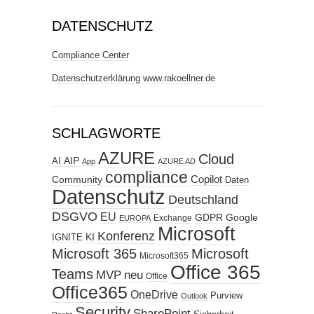
DATENSCHUTZ
Compliance Center
Datenschutzerklärung www.rakoellner.de
SCHLAGWORTE
AZURE
Cloud
AIP
AI
App
AZURE AD
compliance
Copilot
Community
Daten
Datenschutz
Deutschland
DSGVO
EU
GDPR
Google
Exchange
EUROPA
Microsoft
Konferenz
KI
IGNITE
Microsoft 365
Microsoft
Microsoft365
Office 365
Teams
MVP
neu
Office
Office365
OneDrive
Purview
Outlook
Security
SharePoint