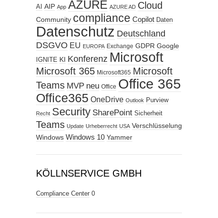
AZURE
Cloud
AIP
AI
App
AZURE AD
compliance
Copilot
Community
Daten
Datenschutz
Deutschland
DSGVO
EU
GDPR
Google
Exchange
EUROPA
Microsoft
Konferenz
KI
IGNITE
Microsoft 365
Microsoft
Microsoft365
Office 365
Teams
MVP
neu
Office
Office365
OneDrive
Purview
Outlook
Security
SharePoint
Sicherheit
Recht
Teams
Verschlüsselung
Update
Urheberrecht
USA
Windows
Windows 10
Yammer
KÖLLNSERVICE GMBH
Compliance Center
0