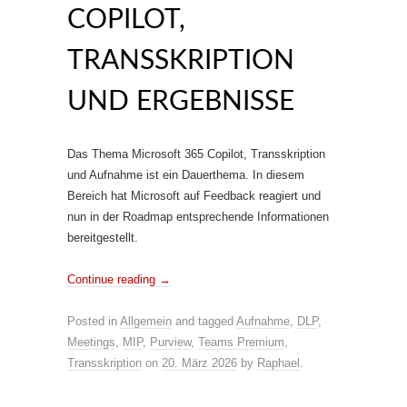
COPILOT,
TRANSSKRIPTION
UND ERGEBNISSE
Das Thema Microsoft 365 Copilot, Transskription
und Aufnahme ist ein Dauerthema. In diesem
Bereich hat Microsoft auf Feedback reagiert und
nun in der Roadmap entsprechende Informationen
bereitgestellt.
Continue reading
→
Posted in
Allgemein
and tagged
Aufnahme
,
DLP
,
Meetings
,
MIP
,
Purview
,
Teams Premium
,
Transskription
on
20. März 2026
by
Raphael
.