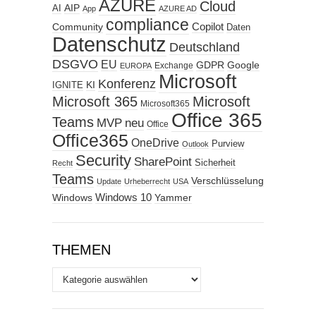
AZURE
Cloud
AIP
AI
App
AZURE AD
compliance
Copilot
Community
Daten
Datenschutz
Deutschland
DSGVO
EU
GDPR
Google
Exchange
EUROPA
Microsoft
Konferenz
KI
IGNITE
Microsoft 365
Microsoft
Microsoft365
Office 365
Teams
MVP
neu
Office
Office365
OneDrive
Purview
Outlook
Security
SharePoint
Sicherheit
Recht
Teams
Verschlüsselung
Update
Urheberrecht
USA
Windows
Windows 10
Yammer
THEMEN
Themen