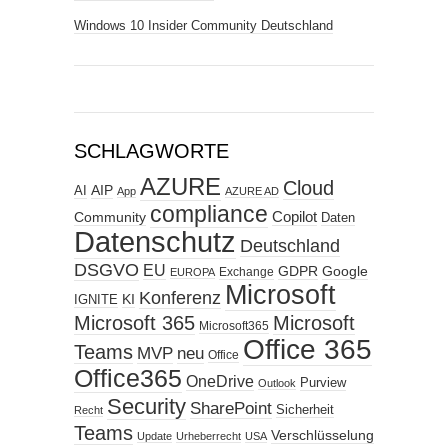
Windows 10 Insider Community Deutschland
SCHLAGWORTE
AZURE
Cloud
AIP
AI
App
AZURE AD
compliance
Copilot
Community
Daten
Datenschutz
Deutschland
DSGVO
EU
GDPR
Google
Exchange
EUROPA
Microsoft
Konferenz
KI
IGNITE
Microsoft 365
Microsoft
Microsoft365
Office 365
Teams
MVP
neu
Office
Office365
OneDrive
Purview
Outlook
Security
SharePoint
Sicherheit
Recht
Teams
Verschlüsselung
Update
Urheberrecht
USA