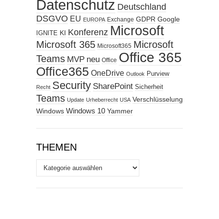
Datenschutz
Deutschland
DSGVO
EU
GDPR
Google
Exchange
EUROPA
Microsoft
Konferenz
KI
IGNITE
Microsoft 365
Microsoft
Microsoft365
Office 365
Teams
MVP
neu
Office
Office365
OneDrive
Purview
Outlook
Security
SharePoint
Sicherheit
Recht
Teams
Verschlüsselung
Update
Urheberrecht
USA
Windows
Windows 10
Yammer
THEMEN
Themen