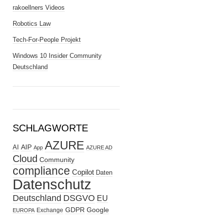
rakoellners Videos
Robotics Law
Tech-For-People Projekt
Windows 10 Insider Community
Deutschland
SCHLAGWORTE
AZURE
AIP
AI
App
AZURE AD
Cloud
Community
compliance
Copilot
Daten
Datenschutz
Deutschland
DSGVO
EU
GDPR
Google
Exchange
EUROPA