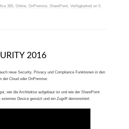
fice 365
,
Online
,
OnPremise
,
SharePoint
,
Verfügbarkeit
on
5.
URITY 2016
ch neue Security, Privacy und Compliance Funktionen in den
in der Cloud oder OnPremise.
gut, wie die Architektur aufgebaut ist und wie der SharePoint
 externes Device genutzt und ein Zugriff demonstriert.