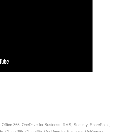
,
Office 365
,
OneDrive for Business
,
RMS
,
Security
,
SharePoint
,
ty
,
Office 365
,
Office365
,
OneDrive for Business
,
OnPremise
,