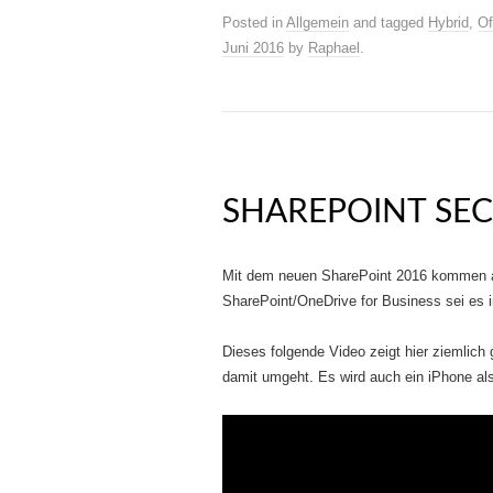
Posted in
Allgemein
and tagged
Hybrid
,
Of
Juni 2016
by
Raphael
.
SHAREPOINT SEC
Mit dem neuen SharePoint 2016 kommen au
SharePoint/OneDrive for Business sei es 
Dieses folgende Video zeigt hier ziemlich 
damit umgeht. Es wird auch ein iPhone als