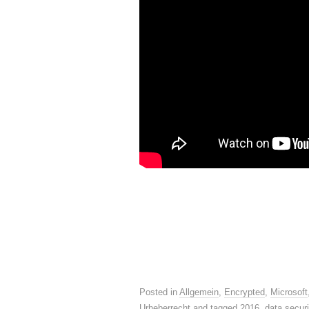
Posted in
Allgemein
,
Encrypted
,
Microsoft
Urheberrecht
and tagged
2016
,
data securi