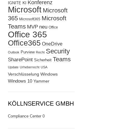
Konferenz
KI
IGNITE
Microsoft
Microsoft
365
Microsoft
Microsoft365
Teams
MVP
neu
Office
Office 365
Office365
OneDrive
Security
Purview
Outlook
Recht
Teams
SharePoint
Sicherheit
Update
Urheberrecht
USA
Verschlüsselung
Windows
Windows 10
Yammer
KÖLLNSERVICE GMBH
Compliance Center
0