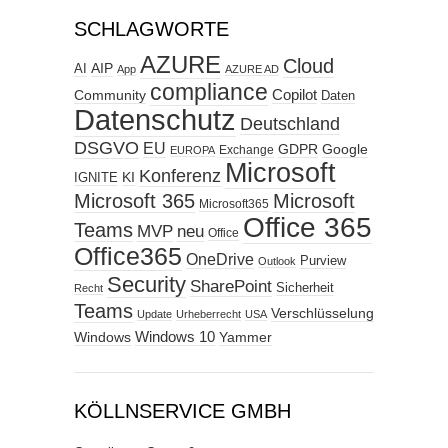
SCHLAGWORTE
AZURE
Cloud
AIP
AI
App
AZURE AD
compliance
Copilot
Community
Daten
Datenschutz
Deutschland
DSGVO
EU
GDPR
Google
Exchange
EUROPA
Microsoft
Konferenz
KI
IGNITE
Microsoft 365
Microsoft
Microsoft365
Office 365
Teams
MVP
neu
Office
Office365
OneDrive
Purview
Outlook
Security
SharePoint
Sicherheit
Recht
Teams
Verschlüsselung
Update
Urheberrecht
USA
Windows
Windows 10
Yammer
KÖLLNSERVICE GMBH