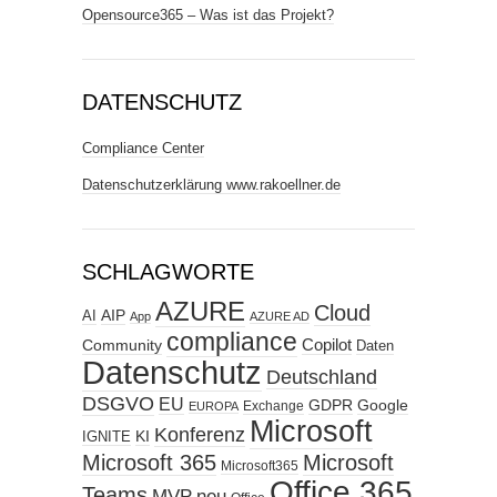
Opensource365 – Was ist das Projekt?
DATENSCHUTZ
Compliance Center
Datenschutzerklärung www.rakoellner.de
SCHLAGWORTE
AZURE
Cloud
AIP
AI
App
AZURE AD
compliance
Copilot
Community
Daten
Datenschutz
Deutschland
DSGVO
EU
GDPR
Google
Exchange
EUROPA
Microsoft
Konferenz
KI
IGNITE
Microsoft 365
Microsoft
Microsoft365
Office 365
Teams
MVP
neu