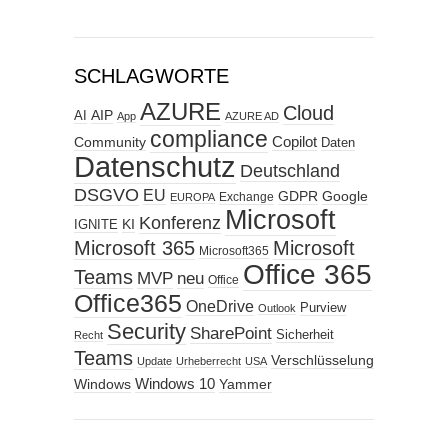
SCHLAGWORTE
AZURE
Cloud
AIP
AI
App
AZURE AD
compliance
Copilot
Community
Daten
Datenschutz
Deutschland
DSGVO
EU
GDPR
Google
Exchange
EUROPA
Microsoft
Konferenz
KI
IGNITE
Microsoft 365
Microsoft
Microsoft365
Office 365
Teams
MVP
neu
Office
Office365
OneDrive
Purview
Outlook
Security
SharePoint
Sicherheit
Recht
Teams
Verschlüsselung
Update
Urheberrecht
USA
Windows
Windows 10
Yammer