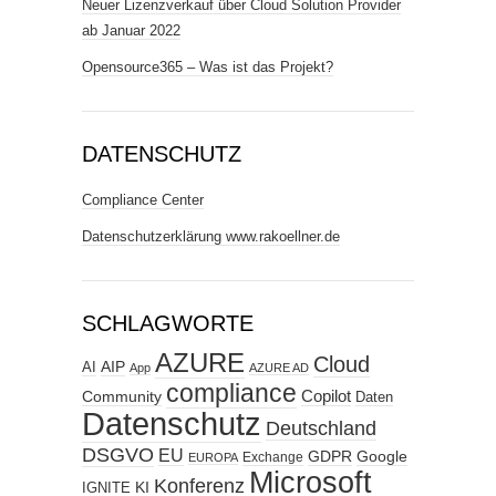
Neuer Lizenzverkauf über Cloud Solution Provider
ab Januar 2022
Opensource365 – Was ist das Projekt?
DATENSCHUTZ
Compliance Center
Datenschutzerklärung www.rakoellner.de
SCHLAGWORTE
AZURE
Cloud
AIP
AI
App
AZURE AD
compliance
Copilot
Community
Daten
Datenschutz
Deutschland
DSGVO
EU
GDPR
Google
Exchange
EUROPA
Microsoft
Konferenz
KI
IGNITE