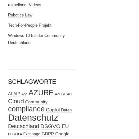
rakoellners Videos
Robotics Law
Tech-For-People Projekt
Windows 10 Insider Community
Deutschland
SCHLAGWORTE
AZURE
AIP
AI
App
AZURE AD
Cloud
Community
compliance
Copilot
Daten
Datenschutz
Deutschland
DSGVO
EU
GDPR
Google
Exchange
EUROPA