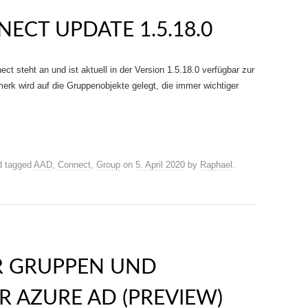
ECT UPDATE 1.5.18.0
t steht an und ist aktuell in der Version 1.5.18.0 verfügbar zur
erk wird auf die Gruppenobjekte gelegt, die immer wichtiger
 tagged
AAD
,
Connect
,
Group
on
5. April 2020
by
Raphael
.
R GRUPPEN UND
R AZURE AD (PREVIEW)