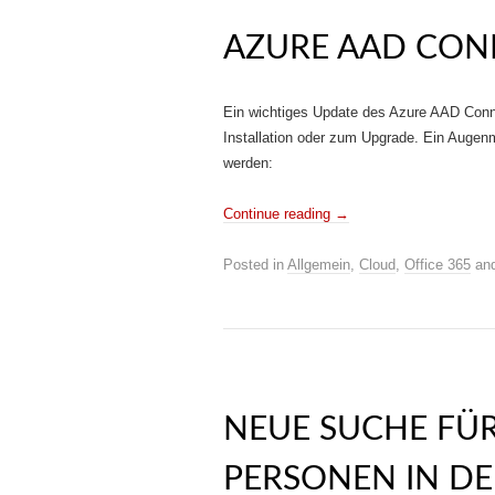
AZURE AAD CONN
Ein wichtiges Update des Azure AAD Connec
Installation oder zum Upgrade. Ein Augenm
werden:
Continue reading
→
Posted in
Allgemein
,
Cloud
,
Office 365
and
NEUE SUCHE FÜ
PERSONEN IN DE