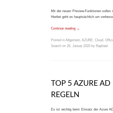
Mit der neuen Preview-Funktionen sollen
Hierbei geht es hauptsächlich um verbess
Continue reading
→
Posted in
Allgemein
,
AZURE
,
Cloud
,
Offic
Search
on
26. Januar 2020
by
Raphael
.
TOP 5 AZURE A
REGELN
Es ist wichtig beim Einsatz der Azure 