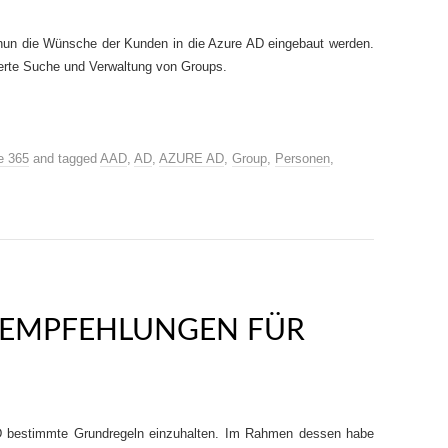
 nun die Wünsche der Kunden in die Azure AD eingebaut werden.
erte Suche und Verwaltung von Groups.
e 365
and tagged
AAD
,
AD
,
AZURE AD
,
Group
,
Personen
,
D EMPFEHLUNGEN FÜR
AD bestimmte Grundregeln einzuhalten. Im Rahmen dessen habe