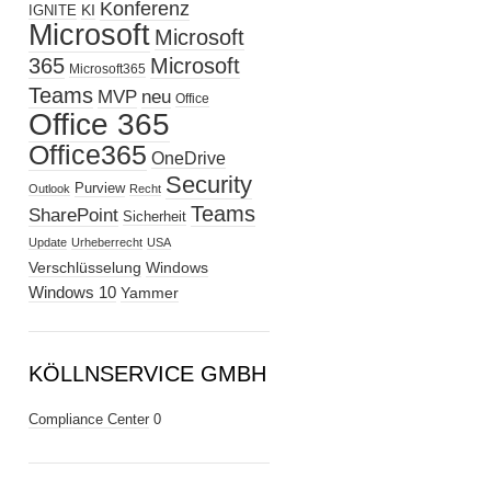
Konferenz
KI
IGNITE
Microsoft
Microsoft
365
Microsoft
Microsoft365
Teams
MVP
neu
Office
Office 365
Office365
OneDrive
Security
Purview
Outlook
Recht
Teams
SharePoint
Sicherheit
Update
Urheberrecht
USA
Verschlüsselung
Windows
Windows 10
Yammer
KÖLLNSERVICE GMBH
Compliance Center
0