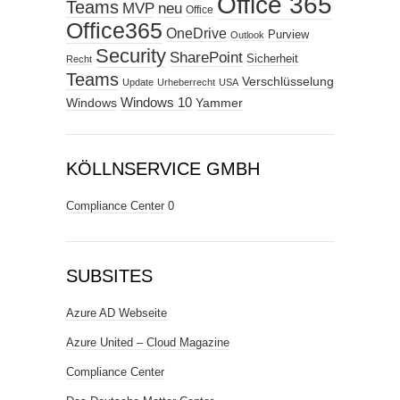
Office 365
Teams
MVP
neu
Office
Office365
OneDrive
Purview
Outlook
Security
SharePoint
Sicherheit
Recht
Teams
Verschlüsselung
Update
Urheberrecht
USA
Windows
Windows 10
Yammer
KÖLLNSERVICE GMBH
Compliance Center
0
SUBSITES
Azure AD Webseite
Azure United – Cloud Magazine
Compliance Center