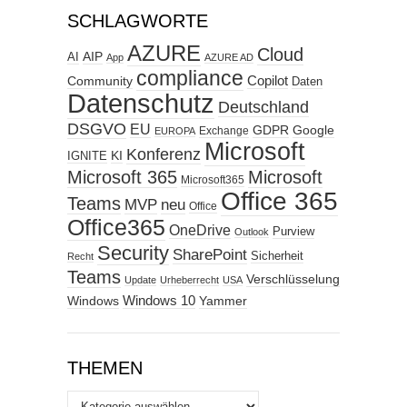
SCHLAGWORTE
AZURE
Cloud
AIP
AI
App
AZURE AD
compliance
Copilot
Community
Daten
Datenschutz
Deutschland
DSGVO
EU
GDPR
Google
Exchange
EUROPA
Microsoft
Konferenz
KI
IGNITE
Microsoft 365
Microsoft
Microsoft365
Office 365
Teams
MVP
neu
Office
Office365
OneDrive
Purview
Outlook
Security
SharePoint
Sicherheit
Recht
Teams
Verschlüsselung
Update
Urheberrecht
USA
Windows
Windows 10
Yammer
THEMEN
Themen