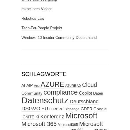
rakoellners Videos
Robotics Law
Tech-For-People Projekt
Windows 10 Insider Community Deutschland
SCHLAGWORTE
AZURE
Cloud
AIP
AI
App
AZURE AD
compliance
Copilot
Community
Daten
Datenschutz
Deutschland
DSGVO
EU
GDPR
Google
Exchange
EUROPA
Microsoft
Konferenz
KI
IGNITE
Microsoft 365
Microsoft
Microsoft365