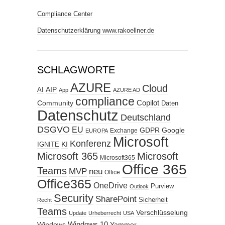
Compliance Center
Datenschutzerklärung www.rakoellner.de
SCHLAGWORTE
AZURE
Cloud
AIP
AI
App
AZURE AD
compliance
Copilot
Community
Daten
Datenschutz
Deutschland
DSGVO
EU
GDPR
Google
Exchange
EUROPA
Microsoft
Konferenz
KI
IGNITE
Microsoft 365
Microsoft
Microsoft365
Office 365
Teams
MVP
neu
Office
Office365
OneDrive
Purview
Outlook
Security
SharePoint
Sicherheit
Recht
Teams
Verschlüsselung
Update
Urheberrecht
USA
Windows
Windows 10
Yammer