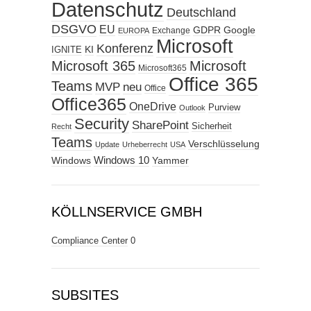
Datenschutz
Deutschland
DSGVO
EU
GDPR
Google
Exchange
EUROPA
Microsoft
Konferenz
KI
IGNITE
Microsoft 365
Microsoft
Microsoft365
Office 365
Teams
MVP
neu
Office
Office365
OneDrive
Purview
Outlook
Security
SharePoint
Sicherheit
Recht
Teams
Verschlüsselung
Update
Urheberrecht
USA
Windows
Windows 10
Yammer
KÖLLNSERVICE GMBH
Compliance Center
0
SUBSITES