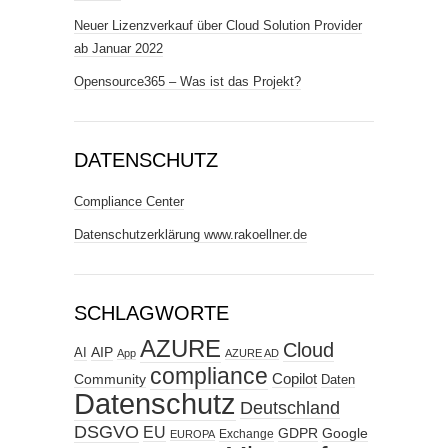
Neuer Lizenzverkauf über Cloud Solution Provider
ab Januar 2022
Opensource365 – Was ist das Projekt?
DATENSCHUTZ
Compliance Center
Datenschutzerklärung www.rakoellner.de
SCHLAGWORTE
AZURE
Cloud
AIP
AI
App
AZURE AD
compliance
Copilot
Community
Daten
Datenschutz
Deutschland
DSGVO
EU
GDPR
Google
Exchange
EUROPA