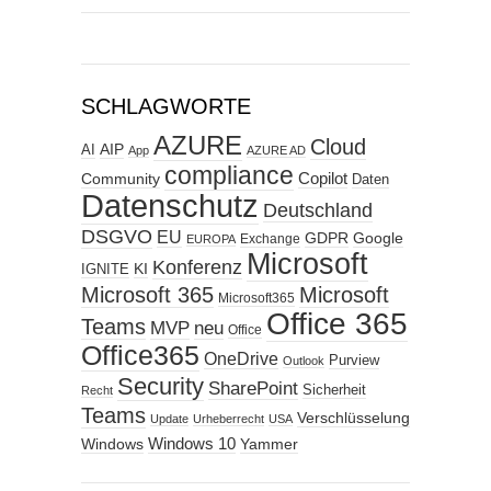
SCHLAGWORTE
AZURE
Cloud
AIP
AI
App
AZURE AD
compliance
Copilot
Community
Daten
Datenschutz
Deutschland
DSGVO
EU
GDPR
Google
Exchange
EUROPA
Microsoft
Konferenz
KI
IGNITE
Microsoft 365
Microsoft
Microsoft365
Office 365
Teams
MVP
neu
Office
Office365
OneDrive
Purview
Outlook
Security
SharePoint
Sicherheit
Recht
Teams
Verschlüsselung
Update
Urheberrecht
USA
Windows
Windows 10
Yammer