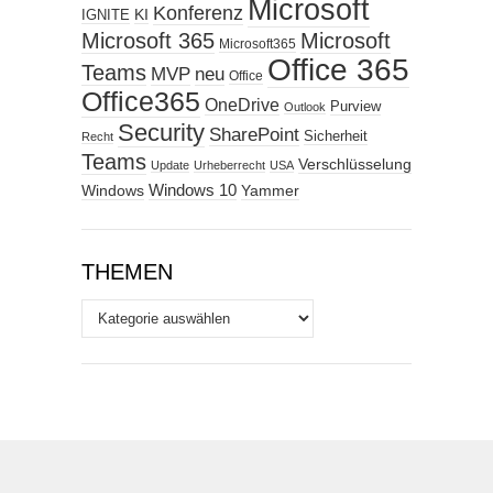
Microsoft
Konferenz
KI
IGNITE
Microsoft 365
Microsoft
Microsoft365
Office 365
Teams
MVP
neu
Office
Office365
OneDrive
Purview
Outlook
Security
SharePoint
Sicherheit
Recht
Teams
Verschlüsselung
Update
Urheberrecht
USA
Windows
Windows 10
Yammer
THEMEN
Themen