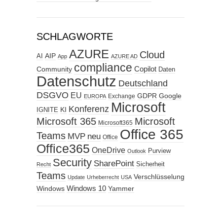
SCHLAGWORTE
AZURE
Cloud
AIP
AI
App
AZURE AD
compliance
Copilot
Community
Daten
Datenschutz
Deutschland
DSGVO
EU
GDPR
Google
Exchange
EUROPA
Microsoft
Konferenz
KI
IGNITE
Microsoft 365
Microsoft
Microsoft365
Office 365
Teams
MVP
neu
Office
Office365
OneDrive
Purview
Outlook
Security
SharePoint
Sicherheit
Recht
Teams
Verschlüsselung
Update
Urheberrecht
USA
Windows
Windows 10
Yammer