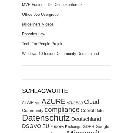
MVP Fusion – Die Onlinekonferenz
Office 365 Usergroup
rakoellners Videos
Robotics Law
Tech-For-People Projekt
Windows 10 Insider Community Deutschland
SCHLAGWORTE
AZURE
Cloud
AIP
AI
App
AZURE AD
compliance
Copilot
Community
Daten
Datenschutz
Deutschland
DSGVO
EU
GDPR
Google
Exchange
EUROPA