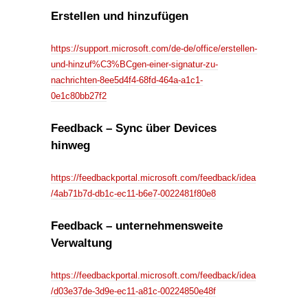
Erstellen und hinzufügen
https://support.microsoft.com/de-de/office/erstellen-
und-hinzuf%C3%BCgen-einer-signatur-zu-
nachrichten-8ee5d4f4-68fd-464a-a1c1-
0e1c80bb27f2
Feedback – Sync über Devices
hinweg
https://feedbackportal.microsoft.com/feedback/idea
/4ab71b7d-db1c-ec11-b6e7-0022481f80e8
Feedback – unternehmensweite
Verwaltung
https://feedbackportal.microsoft.com/feedback/idea
/d03e37de-3d9e-ec11-a81c-00224850e48f