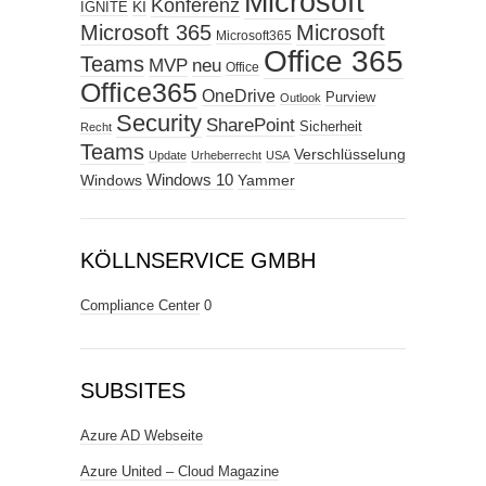
Microsoft
Konferenz
KI
IGNITE
Microsoft 365
Microsoft
Microsoft365
Office 365
Teams
MVP
neu
Office
Office365
OneDrive
Purview
Outlook
Security
SharePoint
Sicherheit
Recht
Teams
Verschlüsselung
Update
Urheberrecht
USA
Windows
Windows 10
Yammer
KÖLLNSERVICE GMBH
Compliance Center
0
SUBSITES
Azure AD Webseite
Azure United – Cloud Magazine