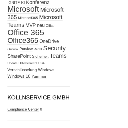
Konferenz
KI
IGNITE
Microsoft
Microsoft
365
Microsoft
Microsoft365
Teams
MVP
neu
Office
Office 365
Office365
OneDrive
Security
Purview
Outlook
Recht
Teams
SharePoint
Sicherheit
Update
Urheberrecht
USA
Verschlüsselung
Windows
Windows 10
Yammer
KÖLLNSERVICE GMBH
Compliance Center
0