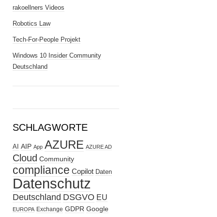
rakoellners Videos
Robotics Law
Tech-For-People Projekt
Windows 10 Insider Community
Deutschland
SCHLAGWORTE
AZURE
AIP
AI
App
AZURE AD
Cloud
Community
compliance
Copilot
Daten
Datenschutz
Deutschland
DSGVO
EU
GDPR
Google
Exchange
EUROPA