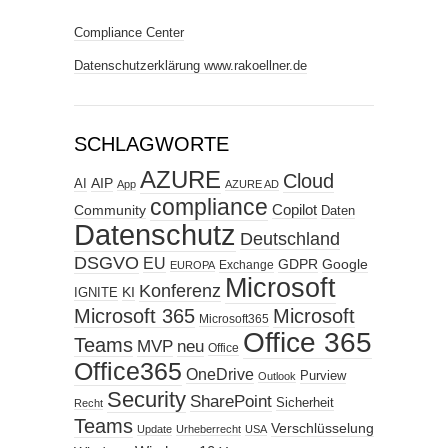
Compliance Center
Datenschutzerklärung www.rakoellner.de
SCHLAGWORTE
AZURE
Cloud
AIP
AI
App
AZURE AD
compliance
Copilot
Community
Daten
Datenschutz
Deutschland
DSGVO
EU
GDPR
Google
Exchange
EUROPA
Microsoft
Konferenz
KI
IGNITE
Microsoft 365
Microsoft
Microsoft365
Office 365
Teams
MVP
neu
Office
Office365
OneDrive
Purview
Outlook
Security
SharePoint
Sicherheit
Recht
Teams
Verschlüsselung
Update
Urheberrecht
USA