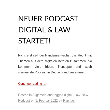
NEUER PODCAST
DIGITAL & LAW
STARTET!
Nicht erst seit der Pandemie wächst das Recht mit
Themen aus dem digitalen Bereich zusammen. So
kommen viele Ideen, Konzepte und auch
spannende Podcast in Deutschland zusammen.
Continue reading
→
Posted in
Allgemein
and tagged
digital
,
Law
,
New
,
Podcast
on
8. Februar 2022
by
Raphael
.