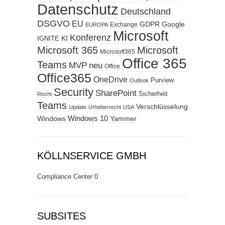
Datenschutz
Deutschland
DSGVO
EU
GDPR
Google
Exchange
EUROPA
Microsoft
Konferenz
KI
IGNITE
Microsoft 365
Microsoft
Microsoft365
Office 365
Teams
MVP
neu
Office
Office365
OneDrive
Purview
Outlook
Security
SharePoint
Sicherheit
Recht
Teams
Verschlüsselung
Update
Urheberrecht
USA
Windows
Windows 10
Yammer
KÖLLNSERVICE GMBH
Compliance Center
0
SUBSITES