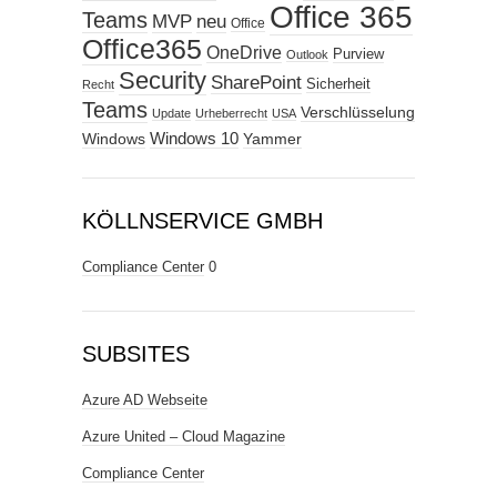
Office 365
Teams
MVP
neu
Office
Office365
OneDrive
Purview
Outlook
Security
SharePoint
Sicherheit
Recht
Teams
Verschlüsselung
Update
Urheberrecht
USA
Windows
Windows 10
Yammer
KÖLLNSERVICE GMBH
Compliance Center
0
SUBSITES
Azure AD Webseite
Azure United – Cloud Magazine
Compliance Center