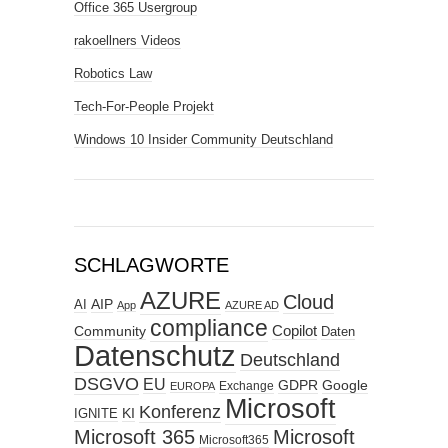
Office 365 Usergroup
rakoellners Videos
Robotics Law
Tech-For-People Projekt
Windows 10 Insider Community Deutschland
SCHLAGWORTE
AZURE
Cloud
AIP
AI
App
AZURE AD
compliance
Copilot
Community
Daten
Datenschutz
Deutschland
DSGVO
EU
GDPR
Google
Exchange
EUROPA
Microsoft
Konferenz
KI
IGNITE
Microsoft 365
Microsoft
Microsoft365