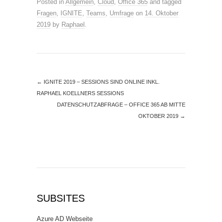
Posted in
Allgemein
,
Cloud
,
Office 365
and tagged
Fragen
,
IGNITE
,
Teams
,
Umfrage
on
14. Oktober
2019
by
Raphael
.
←
IGNITE 2019 – SESSIONS SIND ONLINE INKL.
RAPHAEL KOELLNERS SESSIONS
DATENSCHUTZABFRAGE – OFFICE 365 AB MITTE
OKTOBER 2019
→
SUBSITES
Azure AD Webseite