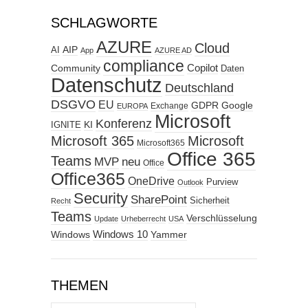
SCHLAGWORTE
AZURE
Cloud
AIP
AI
App
AZURE AD
compliance
Copilot
Community
Daten
Datenschutz
Deutschland
DSGVO
EU
GDPR
Google
Exchange
EUROPA
Microsoft
Konferenz
KI
IGNITE
Microsoft 365
Microsoft
Microsoft365
Office 365
Teams
MVP
neu
Office
Office365
OneDrive
Purview
Outlook
Security
SharePoint
Sicherheit
Recht
Teams
Verschlüsselung
Update
Urheberrecht
USA
Windows
Windows 10
Yammer
THEMEN