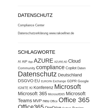
DATENSCHUTZ
Compliance Center
Datenschutzerklärung www.rakoellner.de
SCHLAGWORTE
AZURE
Cloud
AIP
AI
App
AZURE AD
compliance
Copilot
Community
Daten
Datenschutz
Deutschland
DSGVO
EU
GDPR
Google
Exchange
EUROPA
Microsoft
Konferenz
KI
IGNITE
Microsoft 365
Microsoft
Microsoft365
Office 365
Teams
MVP
neu
Office
Office365
OneDrive