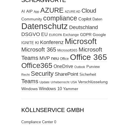
SCHLAGWORTE
AZURE
Cloud
AIP
AI
App
AZURE AD
compliance
Copilot
Community
Daten
Datenschutz
Deutschland
DSGVO
EU
GDPR
Google
Exchange
EUROPA
Microsoft
Konferenz
KI
IGNITE
Microsoft 365
Microsoft
Microsoft365
Office 365
Teams
MVP
neu
Office
Office365
OneDrive
Purview
Outlook
Security
SharePoint
Sicherheit
Recht
Teams
Verschlüsselung
Update
Urheberrecht
USA
Windows
Windows 10
Yammer
KÖLLNSERVICE GMBH
Compliance Center
0