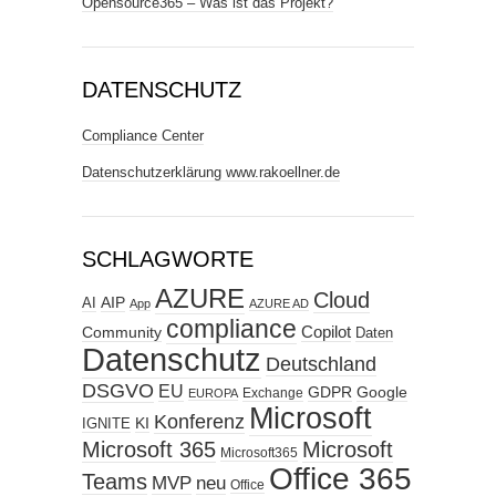
Opensource365 – Was ist das Projekt?
DATENSCHUTZ
Compliance Center
Datenschutzerklärung www.rakoellner.de
SCHLAGWORTE
AZURE
Cloud
AIP
AI
App
AZURE AD
compliance
Copilot
Community
Daten
Datenschutz
Deutschland
DSGVO
EU
GDPR
Google
Exchange
EUROPA
Microsoft
Konferenz
KI
IGNITE
Microsoft 365
Microsoft
Microsoft365
Office 365
Teams
MVP
neu
Office