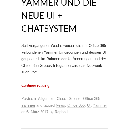
YAMMER UND DIE
NEUE UI +
CHATSYSTEM
Seit vergangener Woche werden die mit Office 365
verbundenen Yammer Umgebungen und dessen UI
geupdated. Im Rahmen der UI Änderungen und der
Office 365 Groups Integration wird das Netzwerk
auch vom
Continue reading
→
Posted in
Allgemein
,
Cloud
,
Groups
,
Office 365
,
Yammer
and tagged
News
,
Office 365
,
UI
,
Yammer
on
6. März 2017
by
Raphael
.