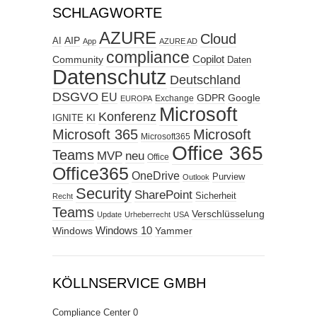
SCHLAGWORTE
AZURE
Cloud
AIP
AI
App
AZURE AD
compliance
Copilot
Community
Daten
Datenschutz
Deutschland
DSGVO
EU
GDPR
Google
Exchange
EUROPA
Microsoft
Konferenz
KI
IGNITE
Microsoft 365
Microsoft
Microsoft365
Office 365
Teams
MVP
neu
Office
Office365
OneDrive
Purview
Outlook
Security
SharePoint
Sicherheit
Recht
Teams
Verschlüsselung
Update
Urheberrecht
USA
Windows
Windows 10
Yammer
KÖLLNSERVICE GMBH
Compliance Center
0