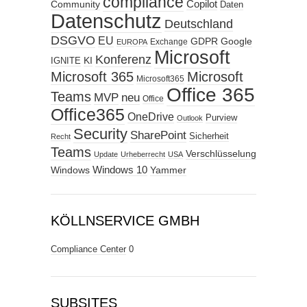
compliance
Copilot
Community
Daten
Datenschutz
Deutschland
DSGVO
EU
GDPR
Google
Exchange
EUROPA
Microsoft
Konferenz
KI
IGNITE
Microsoft 365
Microsoft
Microsoft365
Office 365
Teams
MVP
neu
Office
Office365
OneDrive
Purview
Outlook
Security
SharePoint
Sicherheit
Recht
Teams
Verschlüsselung
Update
Urheberrecht
USA
Windows
Windows 10
Yammer
KÖLLNSERVICE GMBH
Compliance Center
0
SUBSITES