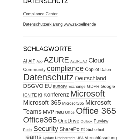
DATENSCHUTZ
Compliance Center
Datenschutzerklärung www.rakoellner.de
SCHLAGWORTE
AZURE
Cloud
AIP
AI
App
AZURE AD
compliance
Copilot
Community
Daten
Datenschutz
Deutschland
DSGVO
EU
GDPR
Google
Exchange
EUROPA
Microsoft
Konferenz
KI
IGNITE
Microsoft 365
Microsoft
Microsoft365
Office 365
Teams
MVP
neu
Office
Office365
OneDrive
Purview
Outlook
Security
SharePoint
Sicherheit
Recht
Teams
Verschlüsselung
Update
Urheberrecht
USA