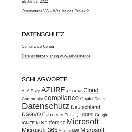
ab Januar 2022
Opensource365 – Was ist das Projekt?
DATENSCHUTZ
Compliance Center
Datenschutzerklärung www.rakoellner.de
SCHLAGWORTE
AZURE
Cloud
AIP
AI
App
AZURE AD
compliance
Copilot
Community
Daten
Datenschutz
Deutschland
DSGVO
EU
GDPR
Google
Exchange
EUROPA
Microsoft
Konferenz
KI
IGNITE
Microsoft 365
Microsoft
Microsoft365