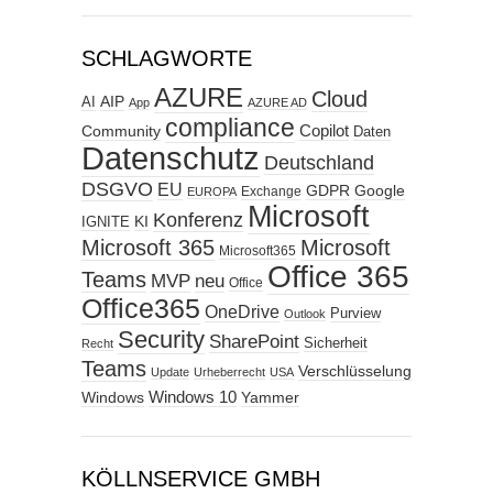
SCHLAGWORTE
AZURE
Cloud
AIP
AI
App
AZURE AD
compliance
Copilot
Community
Daten
Datenschutz
Deutschland
DSGVO
EU
GDPR
Google
Exchange
EUROPA
Microsoft
Konferenz
KI
IGNITE
Microsoft 365
Microsoft
Microsoft365
Office 365
Teams
MVP
neu
Office
Office365
OneDrive
Purview
Outlook
Security
SharePoint
Sicherheit
Recht
Teams
Verschlüsselung
Update
Urheberrecht
USA
Windows
Windows 10
Yammer
KÖLLNSERVICE GMBH