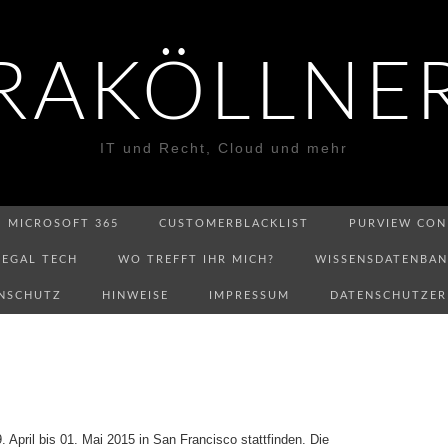
RAKÖLLNE
IT und Recht, Cloud und mehr
MICROSOFT 365
CUSTOMERBLACKLIST
PURVIEW CON
LEGAL TECH
WO TREFFT IHR MICH?
WISSENSDATENBA
NSCHUTZ
HINWEISE
IMPRESSUM
DATENSCHUTZE
 April bis 01. Mai 2015 in San Francisco stattfinden. Die