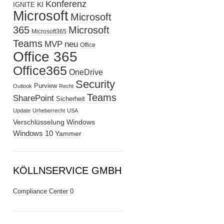
Konferenz
KI
IGNITE
Microsoft
Microsoft
365
Microsoft
Microsoft365
Teams
MVP
neu
Office
Office 365
Office365
OneDrive
Security
Purview
Outlook
Recht
Teams
SharePoint
Sicherheit
Update
Urheberrecht
USA
Verschlüsselung
Windows
Windows 10
Yammer
KÖLLNSERVICE GMBH
Compliance Center
0