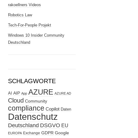
rakoellners Videos
Robotics Law
Tech-For-People Projekt
Windows 10 Insider Community
Deutschland
SCHLAGWORTE
AZURE
AIP
AI
App
AZURE AD
Cloud
Community
compliance
Copilot
Daten
Datenschutz
Deutschland
DSGVO
EU
GDPR
Google
Exchange
EUROPA