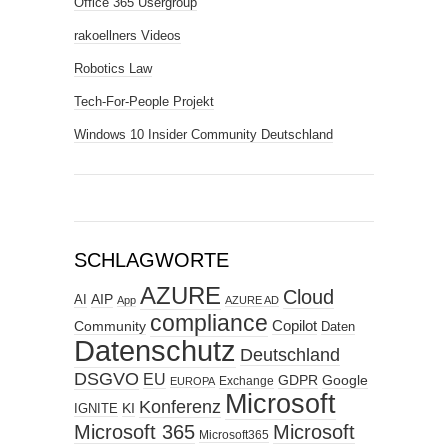
Office 365 Usergroup
rakoellners Videos
Robotics Law
Tech-For-People Projekt
Windows 10 Insider Community Deutschland
SCHLAGWORTE
AZURE
Cloud
AIP
AI
App
AZURE AD
compliance
Copilot
Community
Daten
Datenschutz
Deutschland
DSGVO
EU
GDPR
Google
Exchange
EUROPA
Microsoft
Konferenz
KI
IGNITE
Microsoft 365
Microsoft
Microsoft365