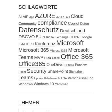
SCHLAGWORTE
AZURE
Cloud
AIP
AI
App
AZURE AD
compliance
Copilot
Community
Daten
Datenschutz
Deutschland
DSGVO
EU
GDPR
Google
Exchange
EUROPA
Microsoft
Konferenz
KI
IGNITE
Microsoft 365
Microsoft
Microsoft365
Office 365
Teams
MVP
neu
Office
Office365
OneDrive
Purview
Outlook
Security
SharePoint
Sicherheit
Recht
Teams
Verschlüsselung
Update
Urheberrecht
USA
Windows
Windows 10
Yammer
THEMEN
Themen