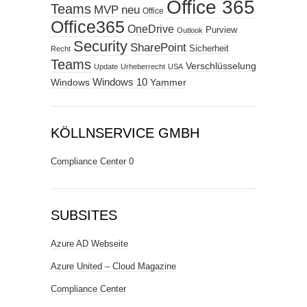
Office 365
Teams
MVP
neu
Office
Office365
OneDrive
Purview
Outlook
Security
SharePoint
Sicherheit
Recht
Teams
Verschlüsselung
Update
Urheberrecht
USA
Windows
Windows 10
Yammer
KÖLLNSERVICE GMBH
Compliance Center
0
SUBSITES
Azure AD Webseite
Azure United – Cloud Magazine
Compliance Center