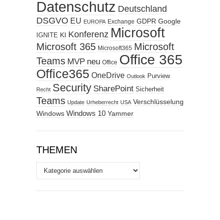
Datenschutz
Deutschland
DSGVO
EU
GDPR
Google
Exchange
EUROPA
Microsoft
Konferenz
KI
IGNITE
Microsoft 365
Microsoft
Microsoft365
Office 365
Teams
MVP
neu
Office
Office365
OneDrive
Purview
Outlook
Security
SharePoint
Sicherheit
Recht
Teams
Verschlüsselung
Update
Urheberrecht
USA
Windows
Windows 10
Yammer
THEMEN
Themen