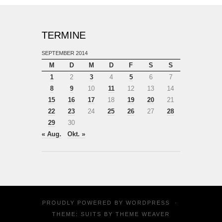
TERMINE
SEPTEMBER 2014
M
D
M
D
F
S
S
1
2
3
4
5
6
7
8
9
10
11
12
13
14
15
16
17
18
19
20
21
22
23
24
25
26
27
28
29
30
« Aug.
Okt. »
PROUDLY POWERED BY
WORDPRESS
·
THEME: SUITS BY
THEME WEAVER