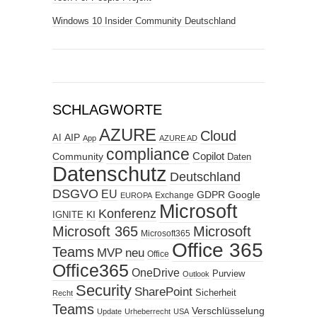
Windows 10 Insider Community Deutschland
SCHLAGWORTE
AZURE
Cloud
AIP
AI
App
AZURE AD
compliance
Copilot
Community
Daten
Datenschutz
Deutschland
DSGVO
EU
GDPR
Google
Exchange
EUROPA
Microsoft
Konferenz
KI
IGNITE
Microsoft 365
Microsoft
Microsoft365
Office 365
Teams
MVP
neu
Office
Office365
OneDrive
Purview
Outlook
Security
SharePoint
Sicherheit
Recht
Teams
Verschlüsselung
Update
Urheberrecht
USA