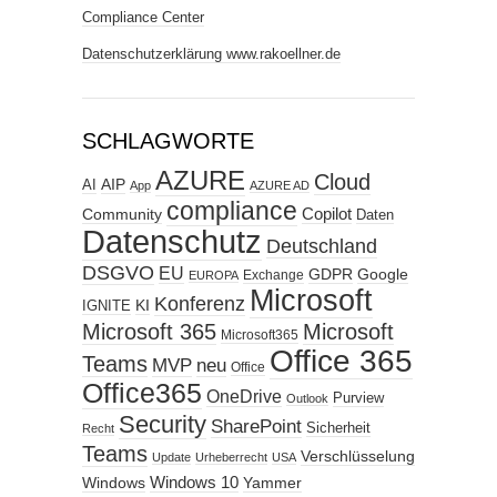
Compliance Center
Datenschutzerklärung www.rakoellner.de
SCHLAGWORTE
AZURE
Cloud
AIP
AI
App
AZURE AD
compliance
Copilot
Community
Daten
Datenschutz
Deutschland
DSGVO
EU
GDPR
Google
Exchange
EUROPA
Microsoft
Konferenz
KI
IGNITE
Microsoft 365
Microsoft
Microsoft365
Office 365
Teams
MVP
neu
Office
Office365
OneDrive
Purview
Outlook
Security
SharePoint
Sicherheit
Recht
Teams
Verschlüsselung
Update
Urheberrecht
USA
Windows
Windows 10
Yammer