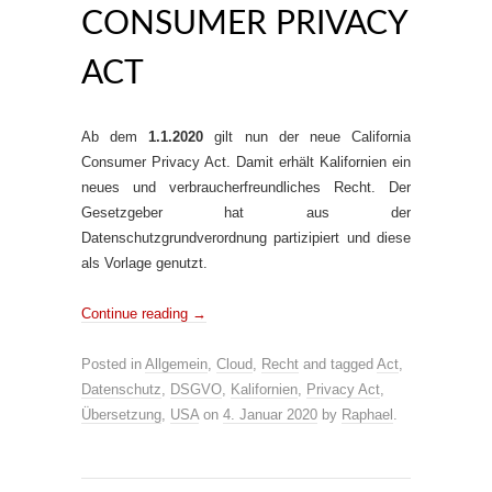
CONSUMER PRIVACY
ACT
Ab dem
1.1.2020
gilt nun der neue California
Consumer Privacy Act. Damit erhält Kalifornien ein
neues und verbraucherfreundliches Recht. Der
Gesetzgeber hat aus der
Datenschutzgrundverordnung partizipiert und diese
als Vorlage genutzt.
Continue reading
→
Posted in
Allgemein
,
Cloud
,
Recht
and tagged
Act
,
Datenschutz
,
DSGVO
,
Kalifornien
,
Privacy Act
,
Übersetzung
,
USA
on
4. Januar 2020
by
Raphael
.