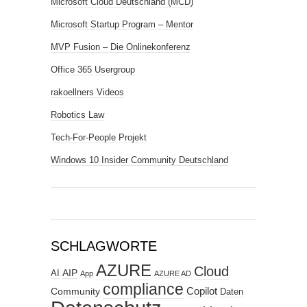
Microsoft Cloud Deutschland (MCD)
Microsoft Startup Program – Mentor
MVP Fusion – Die Onlinekonferenz
Office 365 Usergroup
rakoellners Videos
Robotics Law
Tech-For-People Projekt
Windows 10 Insider Community Deutschland
SCHLAGWORTE
AZURE
Cloud
AIP
AI
App
AZURE AD
compliance
Copilot
Community
Daten