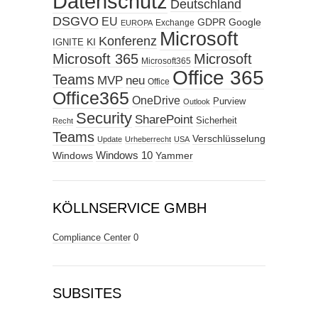
Datenschutz
Deutschland
DSGVO
EU
GDPR
Google
Exchange
EUROPA
Microsoft
Konferenz
KI
IGNITE
Microsoft 365
Microsoft
Microsoft365
Office 365
Teams
MVP
neu
Office
Office365
OneDrive
Purview
Outlook
Security
SharePoint
Sicherheit
Recht
Teams
Verschlüsselung
Update
Urheberrecht
USA
Windows
Windows 10
Yammer
KÖLLNSERVICE GMBH
Compliance Center
0
SUBSITES