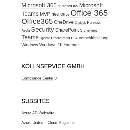
Microsoft 365
Microsoft
Microsoft365
Office 365
Teams
MVP
neu
Office
Office365
OneDrive
Purview
Outlook
Security
SharePoint
Sicherheit
Recht
Teams
Verschlüsselung
Update
Urheberrecht
USA
Windows
Windows 10
Yammer
KÖLLNSERVICE GMBH
Compliance Center
0
SUBSITES
Azure AD Webseite
Azure United – Cloud Magazine