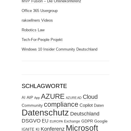
MVP Fusion – Die Onlinekonferenz
Office 365 Usergroup
rakoellners Videos
Robotics Law
Tech-For-People Projekt
Windows 10 Insider Community Deutschland
SCHLAGWORTE
AZURE
Cloud
AIP
AI
App
AZURE AD
compliance
Copilot
Community
Daten
Datenschutz
Deutschland
DSGVO
EU
GDPR
Google
Exchange
EUROPA
Microsoft
Konferenz
KI
IGNITE