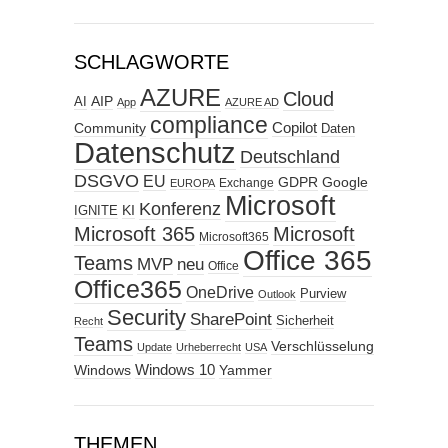
SCHLAGWORTE
AZURE
Cloud
AIP
AI
App
AZURE AD
compliance
Copilot
Community
Daten
Datenschutz
Deutschland
DSGVO
EU
GDPR
Google
Exchange
EUROPA
Microsoft
Konferenz
KI
IGNITE
Microsoft 365
Microsoft
Microsoft365
Office 365
Teams
MVP
neu
Office
Office365
OneDrive
Purview
Outlook
Security
SharePoint
Sicherheit
Recht
Teams
Verschlüsselung
Update
Urheberrecht
USA
Windows
Windows 10
Yammer
THEMEN