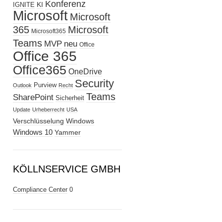
Konferenz
KI
IGNITE
Microsoft
Microsoft
365
Microsoft
Microsoft365
Teams
MVP
neu
Office
Office 365
Office365
OneDrive
Security
Purview
Outlook
Recht
Teams
SharePoint
Sicherheit
Update
Urheberrecht
USA
Verschlüsselung
Windows
Windows 10
Yammer
KÖLLNSERVICE GMBH
Compliance Center
0