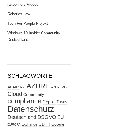
rakoellners Videos
Robotics Law
Tech-For-People Projekt
Windows 10 Insider Community
Deutschland
SCHLAGWORTE
AZURE
AIP
AI
App
AZURE AD
Cloud
Community
compliance
Copilot
Daten
Datenschutz
Deutschland
DSGVO
EU
GDPR
Google
Exchange
EUROPA