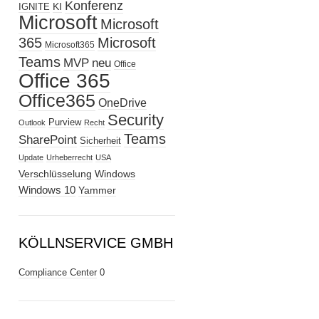
Konferenz
KI
IGNITE
Microsoft
Microsoft
365
Microsoft
Microsoft365
Teams
MVP
neu
Office
Office 365
Office365
OneDrive
Security
Purview
Outlook
Recht
Teams
SharePoint
Sicherheit
Update
Urheberrecht
USA
Verschlüsselung
Windows
Windows 10
Yammer
KÖLLNSERVICE GMBH
Compliance Center
0