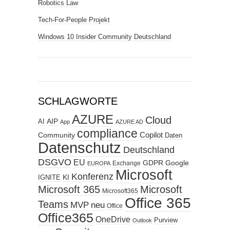
Robotics Law
Tech-For-People Projekt
Windows 10 Insider Community Deutschland
SCHLAGWORTE
AZURE
Cloud
AIP
AI
App
AZURE AD
compliance
Copilot
Community
Daten
Datenschutz
Deutschland
DSGVO
EU
GDPR
Google
Exchange
EUROPA
Microsoft
Konferenz
KI
IGNITE
Microsoft 365
Microsoft
Microsoft365
Office 365
Teams
MVP
neu
Office
Office365
OneDrive
Purview
Outlook