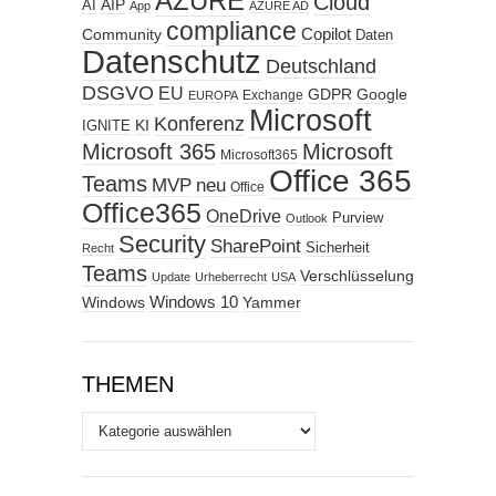
AZURE
Cloud
AIP
AI
App
AZURE AD
compliance
Copilot
Community
Daten
Datenschutz
Deutschland
DSGVO
EU
GDPR
Google
Exchange
EUROPA
Microsoft
Konferenz
KI
IGNITE
Microsoft 365
Microsoft
Microsoft365
Office 365
Teams
MVP
neu
Office
Office365
OneDrive
Purview
Outlook
Security
SharePoint
Sicherheit
Recht
Teams
Verschlüsselung
Update
Urheberrecht
USA
Windows
Windows 10
Yammer
THEMEN
Themen