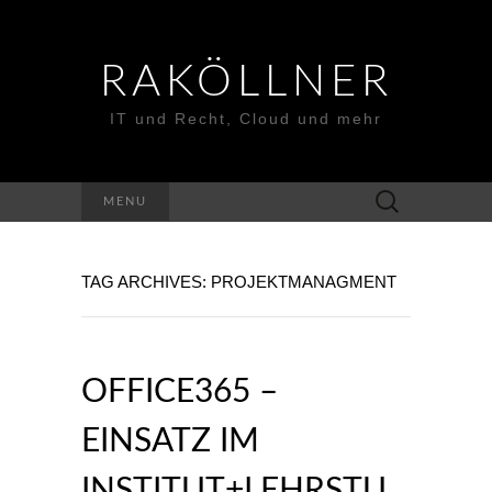
RAKÖLLNER
IT und Recht, Cloud und mehr
Suchen
MENU
nach:
TAG ARCHIVES: PROJEKTMANAGMENT
OFFICE365 –
EINSATZ IM
INSTITUT+LEHRSTU