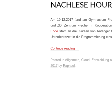
NACHLESE HOUR
Am 19.12.2017 fand am Gymnasium Fr
und ZDI Zentrum Frechen in Kooperatio
Code
statt. In drei Kursen von Anfänger 
Unterrichtszeit in die Programmierung ein
Continue reading
→
Posted in
Allgemein
,
Cloud
,
Entwicklung
a
2017
by
Raphael
.