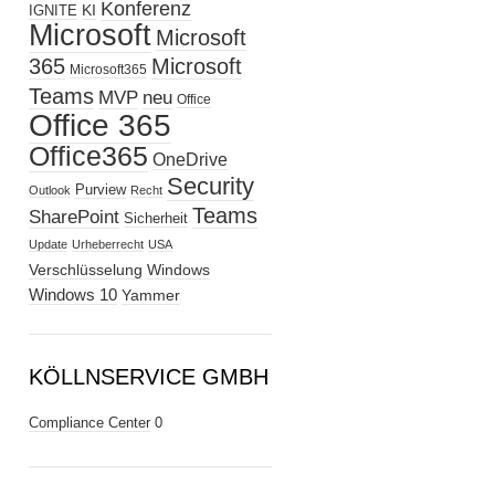
Konferenz
KI
IGNITE
Microsoft
Microsoft
365
Microsoft
Microsoft365
Teams
MVP
neu
Office
Office 365
Office365
OneDrive
Security
Purview
Outlook
Recht
Teams
SharePoint
Sicherheit
Update
Urheberrecht
USA
Verschlüsselung
Windows
Windows 10
Yammer
KÖLLNSERVICE GMBH
Compliance Center
0