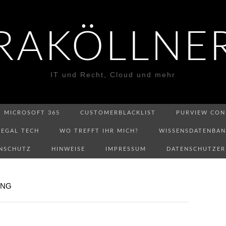
RAKÖLLNE
IT und Recht, Cloud und mehr
MICROSOFT 365
CUSTOMERBLACKLIST
PURVIEW CON
LEGAL TECH
WO TREFFT IHR MICH?
WISSENSDATENBA
NSCHUTZ
HINWEISE
IMPRESSUM
DATENSCHUTZE
UNG