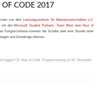
 OF CODE 2017
echen von dem
Leistungszentrum für Naturwissenschaften e.V.
n mit den M
icrosoft Student Partnern -Team West
eine
Hour of
bis Fortgeschrittene konnten die Schüler über eine Stunde reine
steigen und Grundzüge erlernen.
nd tagged
C#
,
Hour of Code
,
Programmierung
on
20. Dezember