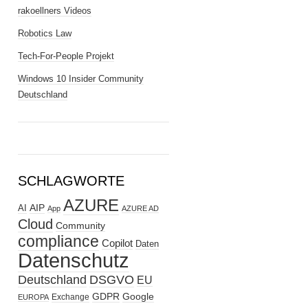
rakoellners Videos
Robotics Law
Tech-For-People Projekt
Windows 10 Insider Community
Deutschland
SCHLAGWORTE
AZURE
AIP
AI
App
AZURE AD
Cloud
Community
compliance
Copilot
Daten
Datenschutz
Deutschland
DSGVO
EU
GDPR
Google
Exchange
EUROPA