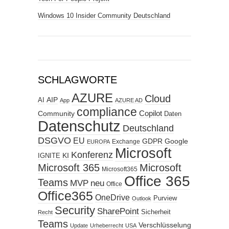
Windows 10 Insider Community Deutschland
SCHLAGWORTE
AZURE
Cloud
AIP
AI
App
AZURE AD
compliance
Copilot
Community
Daten
Datenschutz
Deutschland
DSGVO
EU
GDPR
Google
Exchange
EUROPA
Microsoft
Konferenz
KI
IGNITE
Microsoft 365
Microsoft
Microsoft365
Office 365
Teams
MVP
neu
Office
Office365
OneDrive
Purview
Outlook
Security
SharePoint
Sicherheit
Recht
Teams
Verschlüsselung
Update
Urheberrecht
USA