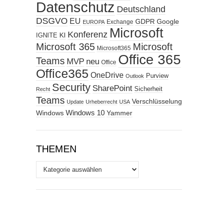
Datenschutz
Deutschland
DSGVO
EU
GDPR
Google
Exchange
EUROPA
Microsoft
Konferenz
KI
IGNITE
Microsoft 365
Microsoft
Microsoft365
Office 365
Teams
MVP
neu
Office
Office365
OneDrive
Purview
Outlook
Security
SharePoint
Sicherheit
Recht
Teams
Verschlüsselung
Update
Urheberrecht
USA
Windows
Windows 10
Yammer
THEMEN
Themen