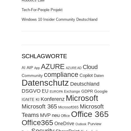
Robotics Law
Tech-For-People Projekt
Windows 10 Insider Community Deutschland
SCHLAGWORTE
AZURE
Cloud
AIP
AI
App
AZURE AD
compliance
Copilot
Community
Daten
Datenschutz
Deutschland
DSGVO
EU
GDPR
Google
Exchange
EUROPA
Microsoft
Konferenz
KI
IGNITE
Microsoft 365
Microsoft
Microsoft365
Office 365
Teams
MVP
neu
Office
Office365
OneDrive
Purview
Outlook
Security