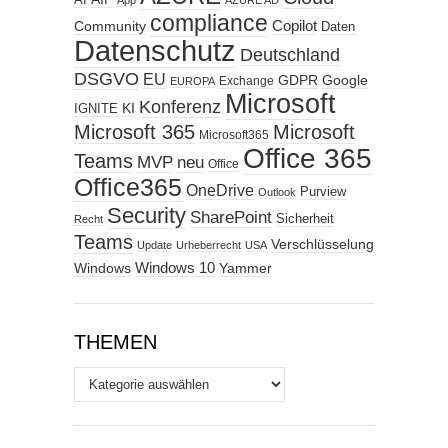
AI
App
AZURE AD
compliance
Copilot
Community
Daten
Datenschutz
Deutschland
DSGVO
EU
GDPR
Google
Exchange
EUROPA
Microsoft
Konferenz
KI
IGNITE
Microsoft 365
Microsoft
Microsoft365
Office 365
Teams
MVP
neu
Office
Office365
OneDrive
Purview
Outlook
Security
SharePoint
Sicherheit
Recht
Teams
Verschlüsselung
Update
Urheberrecht
USA
Windows
Windows 10
Yammer
THEMEN
Themen