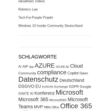
rakoellners Videos
Robotics Law
Tech-For-People Projekt
Windows 10 Insider Community Deutschland
SCHLAGWORTE
AZURE
Cloud
AIP
AI
App
AZURE AD
compliance
Copilot
Community
Daten
Datenschutz
Deutschland
DSGVO
EU
GDPR
Google
Exchange
EUROPA
Microsoft
Konferenz
KI
IGNITE
Microsoft 365
Microsoft
Microsoft365
Office 365
Teams
MVP
neu
Office