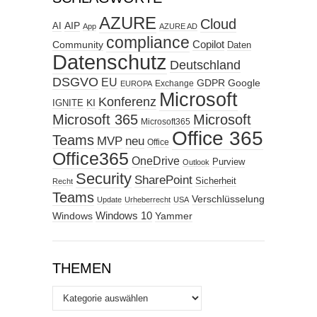
AZURE
Cloud
AIP
AI
App
AZURE AD
compliance
Copilot
Community
Daten
Datenschutz
Deutschland
DSGVO
EU
GDPR
Google
Exchange
EUROPA
Microsoft
Konferenz
KI
IGNITE
Microsoft 365
Microsoft
Microsoft365
Office 365
Teams
MVP
neu
Office
Office365
OneDrive
Purview
Outlook
Security
SharePoint
Sicherheit
Recht
Teams
Verschlüsselung
Update
Urheberrecht
USA
Windows
Windows 10
Yammer
THEMEN
Themen