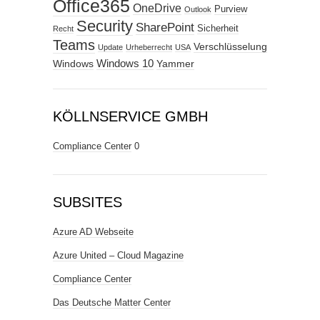
Office365
OneDrive
Purview
Outlook
Security
SharePoint
Sicherheit
Recht
Teams
Verschlüsselung
Update
Urheberrecht
USA
Windows
Windows 10
Yammer
KÖLLNSERVICE GMBH
Compliance Center
0
SUBSITES
Azure AD Webseite
Azure United – Cloud Magazine
Compliance Center
Das Deutsche Matter Center