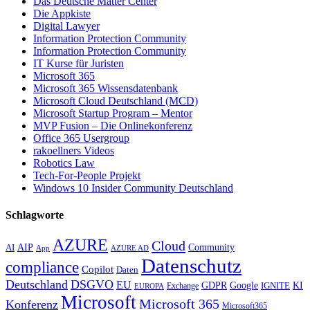
Das Deutsche Matter Center
Die Appkiste
Digital Lawyer
Information Protection Community
Information Protection Community
IT Kurse für Juristen
Microsoft 365
Microsoft 365 Wissensdatenbank
Microsoft Cloud Deutschland (MCD)
Microsoft Startup Program – Mentor
MVP Fusion – Die Onlinekonferenz
Office 365 Usergroup
rakoellners Videos
Robotics Law
Tech-For-People Projekt
Windows 10 Insider Community Deutschland
Schlagworte
AZURE
Cloud
AIP
Community
AI
App
AZURE AD
Datenschutz
compliance
Copilot
Daten
Deutschland
DSGVO
EU
KI
GDPR
Google
IGNITE
Exchange
EUROPA
Microsoft
Microsoft 365
Konferenz
Microsoft365