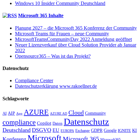
Windows 10 Insider Community Deutschland
Microsoft 365 Inhalte
Planung 2027 – die Microsoft 365 Konferenz der Community
Microsoft Teams für Frauen – neue Community
MicrosoftTeamsCommunityDay 2022 Anmeldung geöffnet
Neuer Lizenzverkauf über Cloud Solution Provider ab Januar
2022
Opensource365 – Was ist das Projekt?
Datenschutz
Compliance Center
Datenschutzerklärung www.rakoellner.de
Schlagworte
AZURE
Cloud
AIP
Community
AI
App
AZURE AD
Datenschutz
compliance
Copilot
Daten
Deutschland
DSGVO
EU
KI
GDPR
Google
IGNITE
Exchange
EUROPA
Microsoft
Microsoft 365
Konferenz
Microsoft365