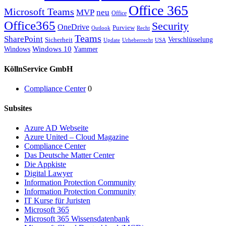
Office 365
Microsoft Teams
MVP
neu
Office
Office365
Security
OneDrive
Purview
Outlook
Recht
Teams
SharePoint
Verschlüsselung
Sicherheit
Update
Urheberrecht
USA
Windows
Windows 10
Yammer
KöllnService GmbH
Compliance Center
0
Subsites
Azure AD Webseite
Azure United – Cloud Magazine
Compliance Center
Das Deutsche Matter Center
Die Appkiste
Digital Lawyer
Information Protection Community
Information Protection Community
IT Kurse für Juristen
Microsoft 365
Microsoft 365 Wissensdatenbank