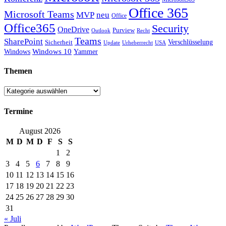
Office 365
Microsoft Teams
MVP
neu
Office
Office365
Security
OneDrive
Purview
Outlook
Recht
Teams
SharePoint
Verschlüsselung
Sicherheit
Update
Urheberrecht
USA
Windows
Windows 10
Yammer
Themen
Themen
Termine
August 2026
M
D
M
D
F
S
S
1
2
3
4
5
6
7
8
9
10
11
12
13
14
15
16
17
18
19
20
21
22
23
24
25
26
27
28
29
30
31
« Juli