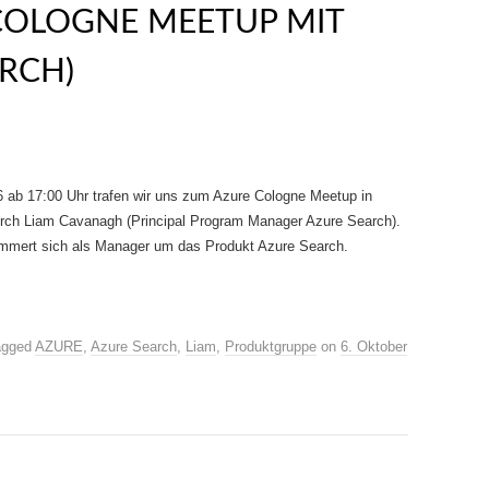
COLOGNE MEETUP MIT
ARCH)
 ab 17:00 Uhr trafen wir uns zum Azure Cologne Meetup in
urch Liam Cavanagh (Principal Program Manager Azure Search).
ümmert sich als Manager um das Produkt Azure Search.
agged
AZURE
,
Azure Search
,
Liam
,
Produktgruppe
on
6. Oktober