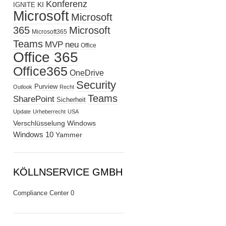
Konferenz
KI
IGNITE
Microsoft
Microsoft
365
Microsoft
Microsoft365
Teams
MVP
neu
Office
Office 365
Office365
OneDrive
Security
Purview
Outlook
Recht
Teams
SharePoint
Sicherheit
Update
Urheberrecht
USA
Verschlüsselung
Windows
Windows 10
Yammer
KÖLLNSERVICE GMBH
Compliance Center
0