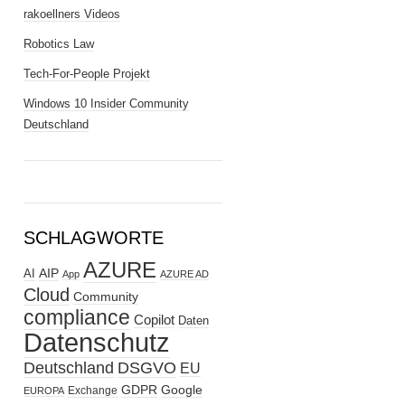
rakoellners Videos
Robotics Law
Tech-For-People Projekt
Windows 10 Insider Community
Deutschland
SCHLAGWORTE
AZURE
AIP
AI
App
AZURE AD
Cloud
Community
compliance
Copilot
Daten
Datenschutz
Deutschland
DSGVO
EU
GDPR
Google
Exchange
EUROPA