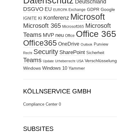
Datenschutz
Deutschland
DSGVO
EU
GDPR
Google
Exchange
EUROPA
Microsoft
Konferenz
KI
IGNITE
Microsoft 365
Microsoft
Microsoft365
Office 365
Teams
MVP
neu
Office
Office365
OneDrive
Purview
Outlook
Security
SharePoint
Sicherheit
Recht
Teams
Verschlüsselung
Update
Urheberrecht
USA
Windows
Windows 10
Yammer
KÖLLNSERVICE GMBH
Compliance Center
0
SUBSITES