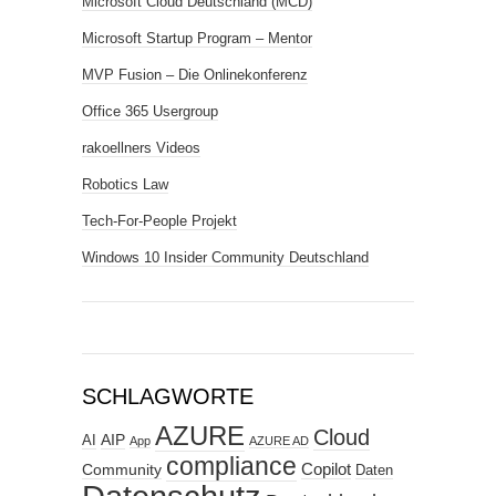
Microsoft Cloud Deutschland (MCD)
Microsoft Startup Program – Mentor
MVP Fusion – Die Onlinekonferenz
Office 365 Usergroup
rakoellners Videos
Robotics Law
Tech-For-People Projekt
Windows 10 Insider Community Deutschland
SCHLAGWORTE
AZURE
Cloud
AIP
AI
App
AZURE AD
compliance
Copilot
Community
Daten