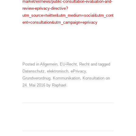
market/en/news/public-consultation-evaluation-and-
review-eprivacy-directive?
utm_source=twitter&utm_medium=social&utm_cont
ent=consultation&utm_campaign=eprivacy
Posted in
Allgemein
,
EU-Recht
,
Recht
and tagged
Datenschutz
,
elektronisch
,
ePrivacy
,
Grundverordnug
,
Kommunikation
,
Konsultation
on
24. Mai 2016
by
Raphael
.