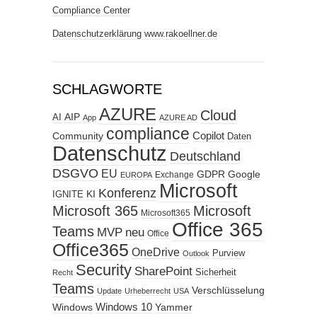
Compliance Center
Datenschutzerklärung www.rakoellner.de
SCHLAGWORTE
AZURE
Cloud
AIP
AI
App
AZURE AD
compliance
Copilot
Community
Daten
Datenschutz
Deutschland
DSGVO
EU
GDPR
Google
Exchange
EUROPA
Microsoft
Konferenz
KI
IGNITE
Microsoft 365
Microsoft
Microsoft365
Office 365
Teams
MVP
neu
Office
Office365
OneDrive
Purview
Outlook
Security
SharePoint
Sicherheit
Recht
Teams
Verschlüsselung
Update
Urheberrecht
USA
Windows
Windows 10
Yammer