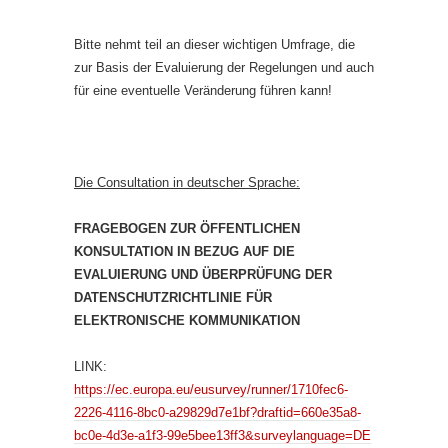
Bitte nehmt teil an dieser wichtigen Umfrage, die
zur Basis der Evaluierung der Regelungen und auch
für eine eventuelle Veränderung führen kann!
Die Consultation in deutscher Sprache:
FRAGEBOGEN ZUR ÖFFENTLICHEN
KONSULTATION IN BEZUG AUF DIE
EVALUIERUNG UND ÜBERPRÜFUNG DER
DATENSCHUTZRICHTLINIE FÜR
ELEKTRONISCHE KOMMUNIKATION
LINK:
https://ec.europa.eu/eusurvey/runner/1710fec6-
2226-4116-8bc0-a29829d7e1bf?draftid=660e35a8-
bc0e-4d3e-a1f3-99e5bee13ff3&surveylanguage=DE