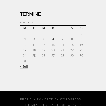
TERMINE
AUGUST 2026
M
D
M
D
F
S
S
1
2
3
4
5
6
7
8
9
10
11
12
13
14
15
16
17
18
19
20
21
22
23
24
25
26
27
28
29
30
31
« Juli
PROUDLY POWERED BY
WORDPRESS
·
THEME: SUITS BY
THEME WEAVER