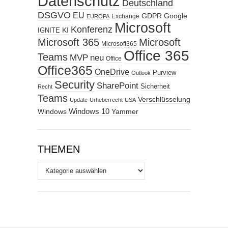
Datenschutz
Deutschland
DSGVO
EU
GDPR
Google
Exchange
EUROPA
Microsoft
Konferenz
KI
IGNITE
Microsoft 365
Microsoft
Microsoft365
Office 365
Teams
MVP
neu
Office
Office365
OneDrive
Purview
Outlook
Security
SharePoint
Sicherheit
Recht
Teams
Verschlüsselung
Update
Urheberrecht
USA
Windows
Windows 10
Yammer
THEMEN
Themen