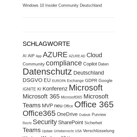
Windows 10 Insider Community Deutschland
SCHLAGWORTE
AZURE
Cloud
AIP
AI
App
AZURE AD
compliance
Copilot
Community
Daten
Datenschutz
Deutschland
DSGVO
EU
GDPR
Google
Exchange
EUROPA
Microsoft
Konferenz
KI
IGNITE
Microsoft 365
Microsoft
Microsoft365
Office 365
Teams
MVP
neu
Office
Office365
OneDrive
Purview
Outlook
Security
SharePoint
Sicherheit
Recht
Teams
Verschlüsselung
Update
Urheberrecht
USA