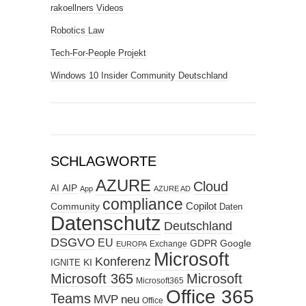
rakoellners Videos
Robotics Law
Tech-For-People Projekt
Windows 10 Insider Community Deutschland
SCHLAGWORTE
AZURE
Cloud
AIP
AI
App
AZURE AD
compliance
Copilot
Community
Daten
Datenschutz
Deutschland
DSGVO
EU
GDPR
Google
Exchange
EUROPA
Microsoft
Konferenz
KI
IGNITE
Microsoft 365
Microsoft
Microsoft365
Office 365
Teams
MVP
neu
Office