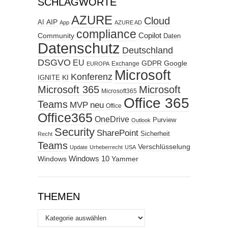
SCHLAGWORTE
AZURE
Cloud
AIP
AI
App
AZURE AD
compliance
Copilot
Community
Daten
Datenschutz
Deutschland
DSGVO
EU
GDPR
Google
Exchange
EUROPA
Microsoft
Konferenz
KI
IGNITE
Microsoft 365
Microsoft
Microsoft365
Office 365
Teams
MVP
neu
Office
Office365
OneDrive
Purview
Outlook
Security
SharePoint
Sicherheit
Recht
Teams
Verschlüsselung
Update
Urheberrecht
USA
Windows
Windows 10
Yammer
THEMEN
Themen