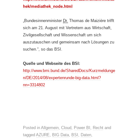
hek/mediathek_node.html
„Bundesinnenminister
Dr.
Thomas de Maizière trifft
sich am 21. August mit Vertretern aus Wirtschaft,
Zivilgesellschaft und Wissenschaft um sich
auszutauschen und gemeinsam nach Lösungen zu
suchen.“, so das BSI.
Quelle und Webseite des BSI:
http://www.bmi.bund.de/SharedDocs/Kurzmeldunge
n/DE/2014/08/expertenrunde-big-data.html?
nn=3314802
Posted in
Allgemein
,
Cloud
,
Power BI
,
Recht
and
tagged
AZURE
,
BIG Data
,
BSI
,
Daten
,