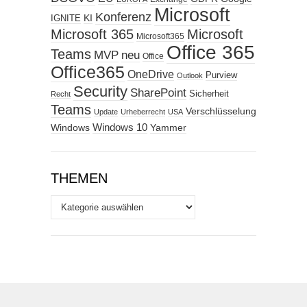
Microsoft
Konferenz
KI
IGNITE
Microsoft 365
Microsoft
Microsoft365
Office 365
Teams
MVP
neu
Office
Office365
OneDrive
Purview
Outlook
Security
SharePoint
Sicherheit
Recht
Teams
Verschlüsselung
Update
Urheberrecht
USA
Windows
Windows 10
Yammer
THEMEN
Themen