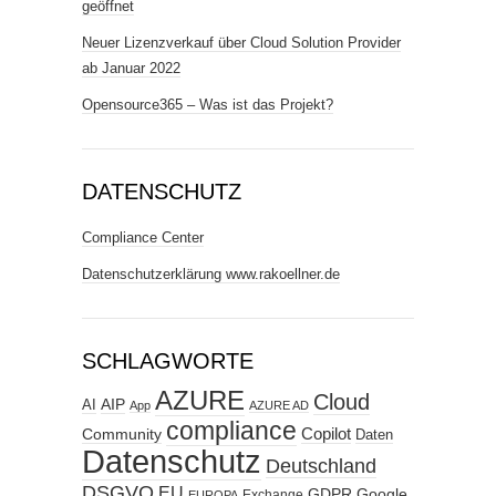
geöffnet
Neuer Lizenzverkauf über Cloud Solution Provider
ab Januar 2022
Opensource365 – Was ist das Projekt?
DATENSCHUTZ
Compliance Center
Datenschutzerklärung www.rakoellner.de
SCHLAGWORTE
AZURE
Cloud
AIP
AI
App
AZURE AD
compliance
Copilot
Community
Daten
Datenschutz
Deutschland
DSGVO
EU
GDPR
Google
Exchange
EUROPA