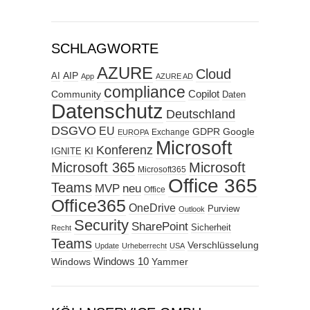
SCHLAGWORTE
AZURE
Cloud
AIP
AI
App
AZURE AD
compliance
Copilot
Community
Daten
Datenschutz
Deutschland
DSGVO
EU
GDPR
Google
Exchange
EUROPA
Microsoft
Konferenz
KI
IGNITE
Microsoft 365
Microsoft
Microsoft365
Office 365
Teams
MVP
neu
Office
Office365
OneDrive
Purview
Outlook
Security
SharePoint
Sicherheit
Recht
Teams
Verschlüsselung
Update
Urheberrecht
USA
Windows
Windows 10
Yammer