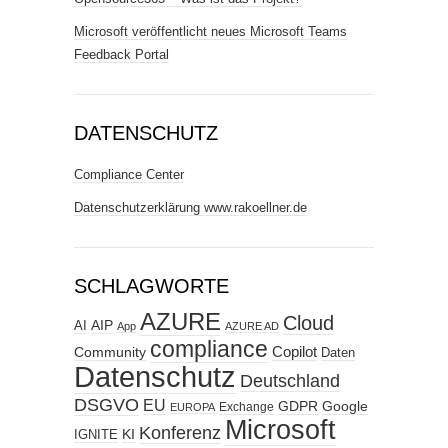
Microsoft veröffentlicht neues Microsoft Teams
Feedback Portal
DATENSCHUTZ
Compliance Center
Datenschutzerklärung www.rakoellner.de
SCHLAGWORTE
AZURE
Cloud
AIP
AI
App
AZURE AD
compliance
Copilot
Community
Daten
Datenschutz
Deutschland
DSGVO
EU
GDPR
Google
Exchange
EUROPA
Microsoft
Konferenz
KI
IGNITE