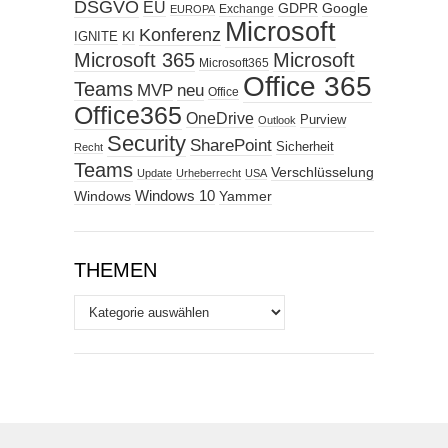
DSGVO
EU
GDPR
Google
Exchange
EUROPA
Microsoft
Konferenz
KI
IGNITE
Microsoft 365
Microsoft
Microsoft365
Office 365
Teams
MVP
neu
Office
Office365
OneDrive
Purview
Outlook
Security
SharePoint
Sicherheit
Recht
Teams
Verschlüsselung
Update
Urheberrecht
USA
Windows
Windows 10
Yammer
THEMEN
Themen