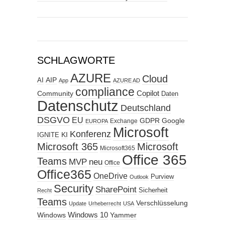
SCHLAGWORTE
AZURE
Cloud
AIP
AI
App
AZURE AD
compliance
Copilot
Community
Daten
Datenschutz
Deutschland
DSGVO
EU
GDPR
Google
Exchange
EUROPA
Microsoft
Konferenz
KI
IGNITE
Microsoft 365
Microsoft
Microsoft365
Office 365
Teams
MVP
neu
Office
Office365
OneDrive
Purview
Outlook
Security
SharePoint
Sicherheit
Recht
Teams
Verschlüsselung
Update
Urheberrecht
USA
Windows
Windows 10
Yammer