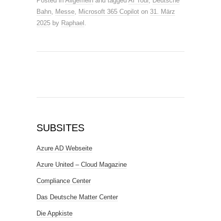
Posted in
Allgemein
and tagged
AI Tour
,
Deutsche
Bahn
,
Messe
,
Microsoft 365 Copilot
on
31. März
2025
by
Raphael
.
SUBSITES
Azure AD Webseite
Azure United – Cloud Magazine
Compliance Center
Das Deutsche Matter Center
Die Appkiste