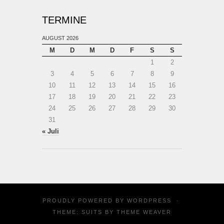
TERMINE
AUGUST 2026
M
D
M
D
F
S
S
1
2
3
4
5
6
7
8
9
10
11
12
13
14
15
16
17
18
19
20
21
22
23
24
25
26
27
28
29
30
31
« Juli
PROUDLY POWERED BY
WORDPRESS
·
THEME: SUITS BY
THEME WEAVER