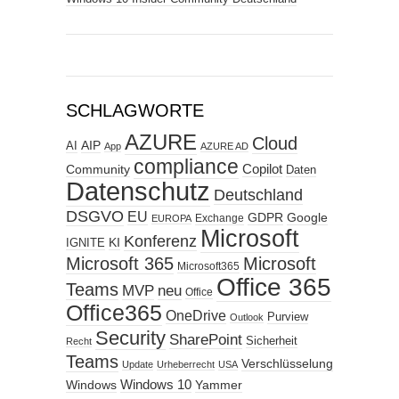
SCHLAGWORTE
AZURE
Cloud
AIP
AI
App
AZURE AD
compliance
Copilot
Community
Daten
Datenschutz
Deutschland
DSGVO
EU
GDPR
Google
Exchange
EUROPA
Microsoft
Konferenz
KI
IGNITE
Microsoft 365
Microsoft
Microsoft365
Office 365
Teams
MVP
neu
Office
Office365
OneDrive
Purview
Outlook
Security
SharePoint
Sicherheit
Recht
Teams
Verschlüsselung
Update
Urheberrecht
USA
Windows
Windows 10
Yammer