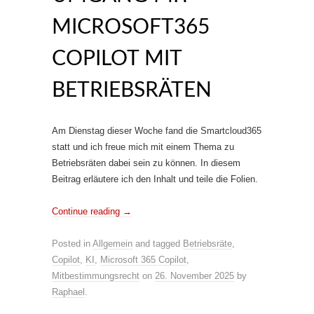
MICROSOFT365
COPILOT MIT
BETRIEBSRÄTEN
Am Dienstag dieser Woche fand die Smartcloud365
statt und ich freue mich mit einem Thema zu
Betriebsräten dabei sein zu können. In diesem
Beitrag erläutere ich den Inhalt und teile die Folien.
Continue reading
→
Posted in
Allgemein
and tagged
Betriebsräte
,
Copilot
,
KI
,
Microsoft 365 Copilot
,
Mitbestimmungsrecht
on
26. November 2025
by
Raphael
.