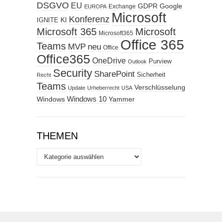
DSGVO
EU
GDPR
Google
Exchange
EUROPA
Microsoft
Konferenz
KI
IGNITE
Microsoft 365
Microsoft
Microsoft365
Office 365
Teams
MVP
neu
Office
Office365
OneDrive
Purview
Outlook
Security
SharePoint
Sicherheit
Recht
Teams
Verschlüsselung
Update
Urheberrecht
USA
Windows
Windows 10
Yammer
THEMEN
Themen