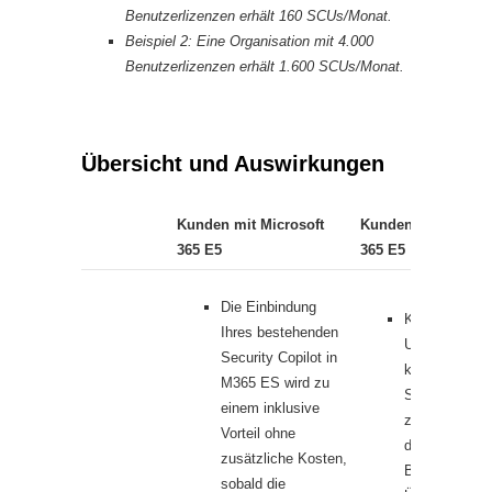
Benutzerlizenzen erhält 160 SCUs/Monat.
Beispiel 2: Eine Organisation mit 4.000
Benutzerlizenzen erhält 1.600 SCUs/Monat.
Übersicht und Auswirkungen
Kunden mit Microsoft
Kunden ohne Micro
365 E5
365 E5
Die Einbindung
Keine
Ihres bestehenden
Unterbrechun
Security Copilot in
können weiter
M365 ES wird zu
Security Copi
einem inklusive
zugreifen, in
Vorteil ohne
das bestehen
zusätzliche Kosten,
Bereitstellun
sobald die