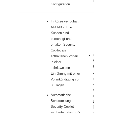
Onboarding-F
Konfiguration.
In Kürze verfügbar:
Alle M365 ES-
Kunden sind
berechtigt und
erhalten Security
Copilot als
Beginnen Sie 
enthaltenen Vorteil
Standalone-Ve
in einer
Security Copil
schrittweisen
auch ohne M
Einführung mit einer
verfügbar; Si
Vorankündigung von
können es un
30 Tagen.
Verwendung 
Automatische
bestehenden
Bereitstellung:
Bereitstellun
Security Copilot
Überziehungs
wird automatisch für