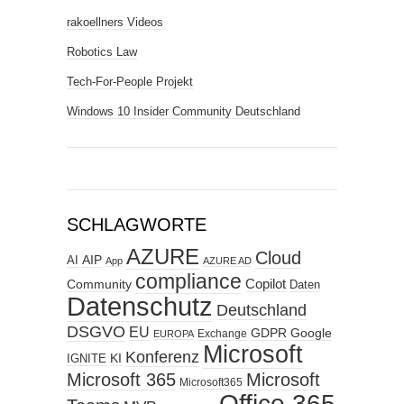
rakoellners Videos
Robotics Law
Tech-For-People Projekt
Windows 10 Insider Community Deutschland
SCHLAGWORTE
AZURE
Cloud
AIP
AI
App
AZURE AD
compliance
Copilot
Community
Daten
Datenschutz
Deutschland
DSGVO
EU
GDPR
Google
Exchange
EUROPA
Microsoft
Konferenz
KI
IGNITE
Microsoft 365
Microsoft
Microsoft365
Office 365