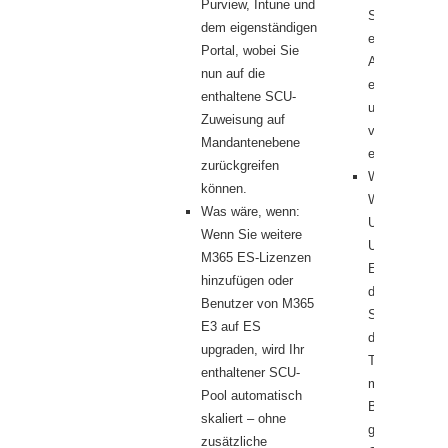
Purview,
Intune und
Sie später M
dem eigenständigen
erwerben, ha
Portal, wobei Sie
Anspruch auf 
nun auf die
enthaltenen 
enthaltene
SCU-
und erhalten 
Zuweisung auf
vor der Aktivi
Mandantenebene
eine Vorankü
zurückgreifen
Was wäre, we
können.
Wenn Ihr
Was wäre, wenn:
Unternehmen 
Wenn Sie weitere
Upgrade von
M365 ES-Lizenzen
E3 auf ES
hinzufügen oder
durchführt, wi
Benutzer von M365
Security Copi
E3 auf ES
der Einführun
upgraden, wird Ihr
Teil der ES-L
enthaltener SCU-
mit automatis
Pool automatisch
Bereitstellun
skaliert – ohne
geführter
zusätzliche