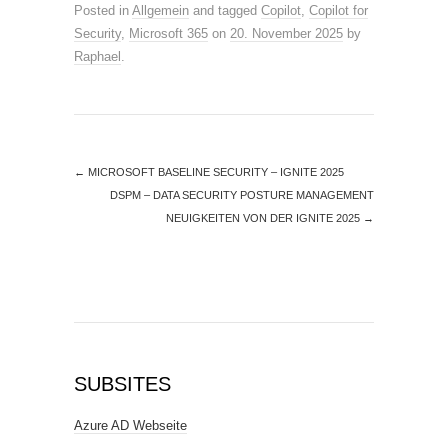
Posted in
Allgemein
and tagged
Copilot
,
Copilot for
Security
,
Microsoft 365
on
20. November 2025
by
Raphael
.
←
MICROSOFT BASELINE SECURITY – IGNITE 2025
DSPM – DATA SECURITY POSTURE MANAGEMENT
NEUIGKEITEN VON DER IGNITE 2025
→
SUBSITES
Azure AD Webseite