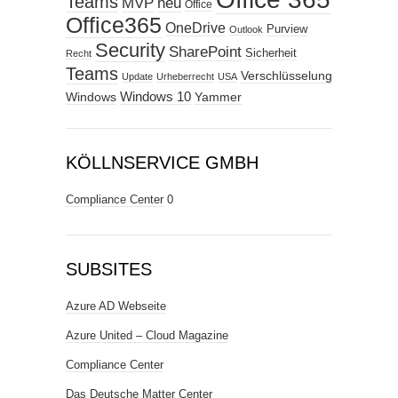
Teams
MVP
neu
Office
Office365
OneDrive
Purview
Outlook
Security
SharePoint
Sicherheit
Recht
Teams
Verschlüsselung
Update
Urheberrecht
USA
Windows
Windows 10
Yammer
KÖLLNSERVICE GMBH
Compliance Center
0
SUBSITES
Azure AD Webseite
Azure United – Cloud Magazine
Compliance Center
Das Deutsche Matter Center