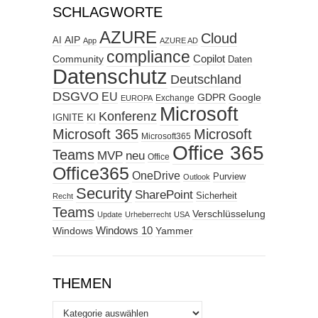
SCHLAGWORTE
AZURE
Cloud
AIP
AI
App
AZURE AD
compliance
Copilot
Community
Daten
Datenschutz
Deutschland
DSGVO
EU
GDPR
Google
Exchange
EUROPA
Microsoft
Konferenz
KI
IGNITE
Microsoft 365
Microsoft
Microsoft365
Office 365
Teams
MVP
neu
Office
Office365
OneDrive
Purview
Outlook
Security
SharePoint
Sicherheit
Recht
Teams
Verschlüsselung
Update
Urheberrecht
USA
Windows
Windows 10
Yammer
THEMEN
Themen