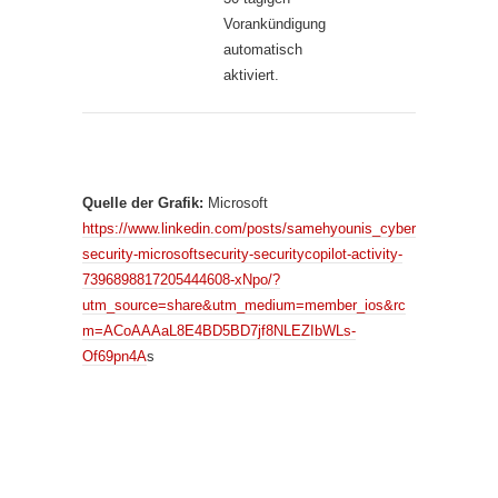
Vorankündigung
automatisch
aktiviert.
Quelle der Grafik:
Microsoft
https://www.linkedin.com/posts/samehyounis_cyber
security-microsoftsecurity-securitycopilot-activity-
7396898817205444608-xNpo/?
utm_source=share&utm_medium=member_ios&rc
m=ACoAAAaL8E4BD5BD7jf8NLEZIbWLs-
Of69pn4A
s