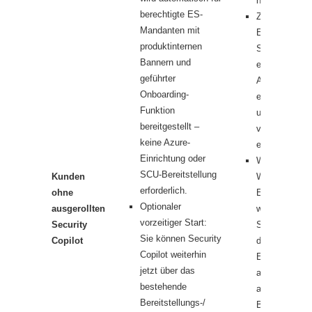
nutzen.
berechtigte ES-
Zukünftiger
Mandanten mit
Einbeziehung
produktinternen
Sobald Sie 
Bannern und
erwerben, ha
geführter
Anspruch auf 
Onboarding-
enthaltenen 
Funktion
und erhalten 
bereitgestellt –
vor der Aktivi
keine Azure-
eine Vorankü
Einrichtung oder
Was-wäre-we
SCU-Bereitstellung
Kunden
Wenn Sie vo
erforderlich.
ohne
E3 zu M36S 
Optionaler
ausgerollten
wechseln, wir
vorzeitiger Start:
Security
Security Copi
Sie können Security
Copilot
der Einführung
Copilot weiterhin
ES-Lizenz
jetzt über das
aufgenommen
bestehende
automatische
Bereitstellungs-/
Bereitstellun