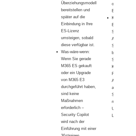
Überziehungsmodell
ohne zusätzli
bereitstellen und
Einrichtung.
später auf die
Konsistente
Einbindung in Ihre
Erfahrung: So
ES-Lizenz
Sie nach der
umsteigen, sobald
Aktivierung v
diese verfügbar ist.
Security Copi
Was-wäre-wenn:
beginnen, kö
Wenn Sie gerade
Sie dessen
M365 ES gekauft
Kernfunktione
oder ein Upgrade
Promptbook 
von M365 E3
Agenten-Szen
durchgeführt haben,
allen Microsof
sind keine
Sicherheitsto
Maßnahmen
nutzen, für di
erforderlich –
Unternehmen 
Security Copilot
Lizenz erworb
wird nach der
Einführung mit einer
30-tägigen