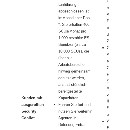
Überziehungs
Einführung
nutzen; die
abgeschlossen ist
Ankündigung 
im
Monatlicher Pool
Einbeziehung
*: Sie erhalten 400
bedeutet nich
SCUs/Monat pro
der eigenstän
1.000 bezahlte ES-
Zugriff wegfäll
Benutzer (bis zu
Gleiche
10.000 SCUs), die
Arbeitslasten:
über alle
aktuellen Agen
Arbeitsbereiche
Chat- und
hinweg gemeinsam
Promptbook-
genutzt werden,
Szenarien lau
anstatt stündlich
bisher weiter
bereitgestellte
werden entsp
Kunden mit
Kapazitäten.
Ihrer bereitge
ausgerollten
Fahren Sie fort und
SCU-Kapazitä
Security
nutzen Sie weiterhin
abgerechnet.
Copilot
Agenten in
Weg zur
Defender, Entra,
Einbeziehung