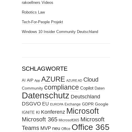
rakoellners Videos
Robotics Law
Tech-For-People Projekt
Windows 10 Insider Community Deutschland
SCHLAGWORTE
AZURE
Cloud
AIP
AI
App
AZURE AD
compliance
Copilot
Community
Daten
Datenschutz
Deutschland
DSGVO
EU
GDPR
Google
Exchange
EUROPA
Microsoft
Konferenz
KI
IGNITE
Microsoft 365
Microsoft
Microsoft365
Office 365
Teams
MVP
neu
Office