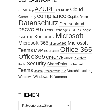
SCHLAGWORTE
AZURE
Cloud
AIP
AI
App
AZURE AD
compliance
Copilot
Community
Daten
Datenschutz
Deutschland
DSGVO
EU
GDPR
Google
Exchange
EUROPA
Microsoft
Konferenz
KI
IGNITE
Microsoft 365
Microsoft
Microsoft365
Office 365
Teams
MVP
neu
Office
Office365
OneDrive
Purview
Outlook
Security
SharePoint
Sicherheit
Recht
Teams
Verschlüsselung
Update
Urheberrecht
USA
Windows
Windows 10
Yammer
THEMEN
Themen