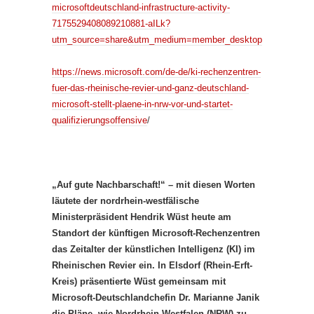
microsoftdeutschland-infrastructure-activity-
7175529408089210881-aILk?
utm_source=share&utm_medium=member_desktop
https://news.microsoft.com/de-de/ki-rechenzentren-
fuer-das-rheinische-revier-und-ganz-deutschland-
microsoft-stellt-plaene-in-nrw-vor-und-startet-
qualifizierungsoffensive
/
„Auf gute Nachbarschaft!“ – mit diesen Worten
läutete der nordrhein-westfälische
Ministerpräsident Hendrik Wüst heute am
Standort der künftigen Microsoft-Rechenzentren
das Zeitalter der künstlichen Intelligenz (KI) im
Rheinischen Revier ein. In Elsdorf (Rhein-Erft-
Kreis) präsentierte Wüst gemeinsam mit
Microsoft-Deutschlandchefin Dr. Marianne Janik
die Pläne, wie Nordrhein-Westfalen (NRW) zu