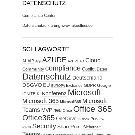
DATENSCHUTZ
Compliance Center
Datenschutzerklärung www.rakoellner.de
SCHLAGWORTE
AZURE
Cloud
AIP
AI
App
AZURE AD
compliance
Copilot
Community
Daten
Datenschutz
Deutschland
DSGVO
EU
GDPR
Google
Exchange
EUROPA
Microsoft
Konferenz
KI
IGNITE
Microsoft 365
Microsoft
Microsoft365
Office 365
Teams
MVP
neu
Office
Office365
OneDrive
Purview
Outlook
Security
SharePoint
Sicherheit
Recht
Teams
Verschlüsselung