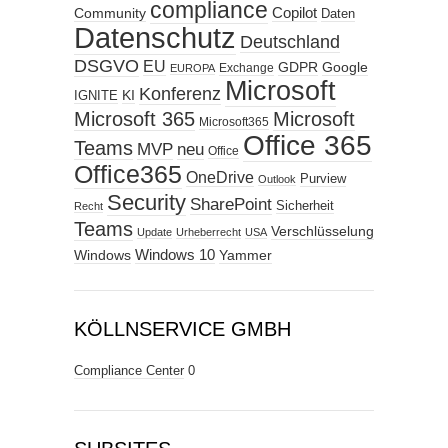
compliance
Copilot
Community
Daten
Datenschutz
Deutschland
DSGVO
EU
GDPR
Google
Exchange
EUROPA
Microsoft
Konferenz
KI
IGNITE
Microsoft 365
Microsoft
Microsoft365
Office 365
Teams
MVP
neu
Office
Office365
OneDrive
Purview
Outlook
Security
SharePoint
Sicherheit
Recht
Teams
Verschlüsselung
Update
Urheberrecht
USA
Windows
Windows 10
Yammer
KÖLLNSERVICE GMBH
Compliance Center
0