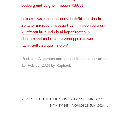
bedburg-und-bergheim-bauen-739681
https://news.microsoft.com/de-de/fit-fuer-das-ki-
zeitalter-microsoft-investiert-32-milliarden-euro-um-
ki-infrastruktur-und-cloud-kapazitaeten-in-
deutschland-mehr-als-zu-verdoppeln-sowie-
fachkraefte-zu-qualifizieren/
Posted in
Allgemein
and tagged
Rechenzentrum
on
15. Februar 2024
by
Raphael
.
←
VERGLEICH OUTLOOK IOS UND APPLES MAILAPP
INFINITY 365 – VOM 24-26 JUNI 2024
→