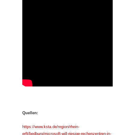
Quellen:
https://www.ksta.de/region/rhein-
erft/bedburg/microsoft-will-riesige-rechenzentren-in-