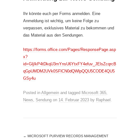
Ihr könnte euch per Forms anmelden. Eine
Anmeldung ist wichtig, um keine Folge zu
verpassen, exklusives Material zu bekommen und
das Material aus den Sendungen.
https://forms.office.com/Pages/ResponsePage.asp
x?
id=GljIkP4tDkqU3mYnsU6YtxFY4efuv_JElsZcqrcB
qGpUMDM2UVk0SFlCN0dQWlpQQU5CODE4QU5
GSy4u
Posted in
Allgemein
and tagged
Microsoft 365
,
News
,
Sendung
on
14. Februar 2023
by
Raphael
.
←
MICROSOFT PURVIEW RECORDS MANAGEMENT