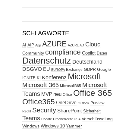
SCHLAGWORTE
AZURE
Cloud
AIP
AI
App
AZURE AD
compliance
Copilot
Community
Daten
Datenschutz
Deutschland
DSGVO
EU
GDPR
Google
Exchange
EUROPA
Microsoft
Konferenz
KI
IGNITE
Microsoft 365
Microsoft
Microsoft365
Office 365
Teams
MVP
neu
Office
Office365
OneDrive
Purview
Outlook
Security
SharePoint
Sicherheit
Recht
Teams
Verschlüsselung
Update
Urheberrecht
USA
Windows
Windows 10
Yammer