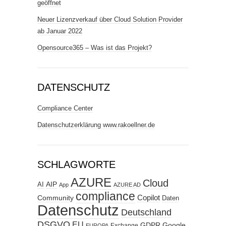
geöffnet
Neuer Lizenzverkauf über Cloud Solution Provider
ab Januar 2022
Opensource365 – Was ist das Projekt?
DATENSCHUTZ
Compliance Center
Datenschutzerklärung www.rakoellner.de
SCHLAGWORTE
AZURE
Cloud
AIP
AI
App
AZURE AD
compliance
Copilot
Community
Daten
Datenschutz
Deutschland
DSGVO
EU
GDPR
Google
Exchange
EUROPA