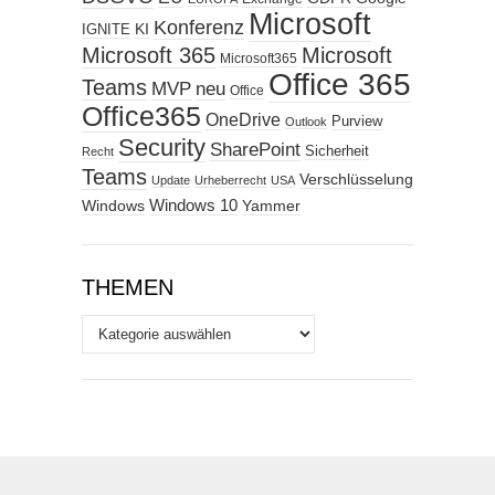
Microsoft
Konferenz
KI
IGNITE
Microsoft 365
Microsoft
Microsoft365
Office 365
Teams
MVP
neu
Office
Office365
OneDrive
Purview
Outlook
Security
SharePoint
Sicherheit
Recht
Teams
Verschlüsselung
Update
Urheberrecht
USA
Windows
Windows 10
Yammer
THEMEN
Themen