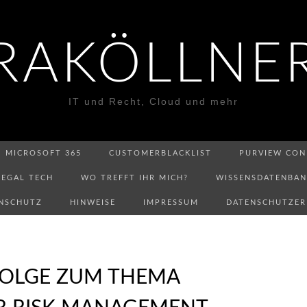
RAKÖLLNE
IT und Recht, Cloud und mehr
MICROSOFT 365
CUSTOMERBLACKLIST
PURVIEW CON
LEGAL TECH
WO TREFFT IHR MICH?
WISSENSDATENBA
NSCHUTZ
HINWEISE
IMPRESSUM
DATENSCHUTZE
OLGE ZUM THEMA