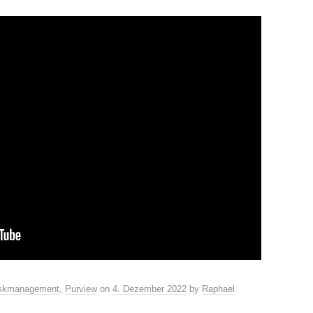
iskmanagement
,
Purview
on
4. Dezember 2022
by
Raphael
.