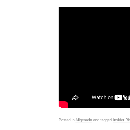
Posted in
Allgemein
and tagged
Insider R