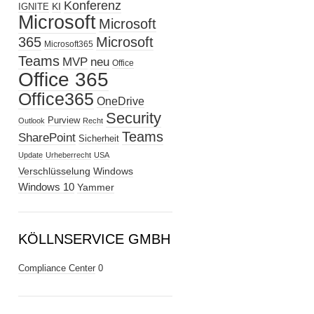
Konferenz
KI
IGNITE
Microsoft
Microsoft
365
Microsoft
Microsoft365
Teams
MVP
neu
Office
Office 365
Office365
OneDrive
Security
Purview
Outlook
Recht
Teams
SharePoint
Sicherheit
Update
Urheberrecht
USA
Verschlüsselung
Windows
Windows 10
Yammer
KÖLLNSERVICE GMBH
Compliance Center
0