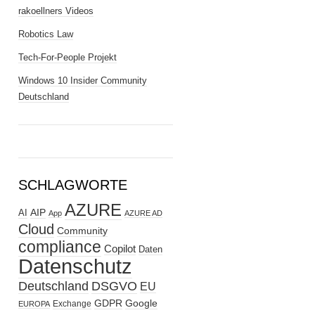
rakoellners Videos
Robotics Law
Tech-For-People Projekt
Windows 10 Insider Community
Deutschland
SCHLAGWORTE
AZURE
AIP
AI
App
AZURE AD
Cloud
Community
compliance
Copilot
Daten
Datenschutz
Deutschland
DSGVO
EU
GDPR
Google
Exchange
EUROPA