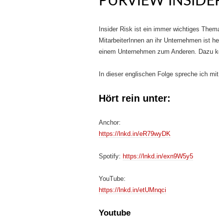
PURVIEW INSID
Insider Risk ist ein immer wichtiges The
MitarbeiterInnen an ihr Unternehmen ist h
einem Unternehmen zum Anderen. Dazu ko
In dieser englischen Folge spreche ich mi
Hört rein unter:
Anchor:
https://lnkd.in/eR79wyDK
Spotify:
https://lnkd.in/exn9W5y5
YouTube:
https://lnkd.in/etUMnqci
Youtube