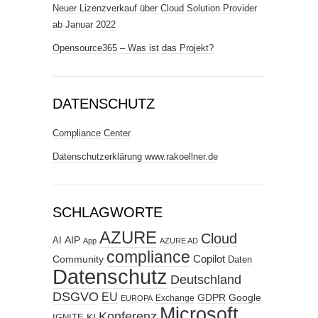
Neuer Lizenzverkauf über Cloud Solution Provider
ab Januar 2022
Opensource365 – Was ist das Projekt?
DATENSCHUTZ
Compliance Center
Datenschutzerklärung www.rakoellner.de
SCHLAGWORTE
AZURE
Cloud
AIP
AI
App
AZURE AD
compliance
Copilot
Community
Daten
Datenschutz
Deutschland
DSGVO
EU
GDPR
Google
Exchange
EUROPA
Microsoft
Konferenz
KI
IGNITE