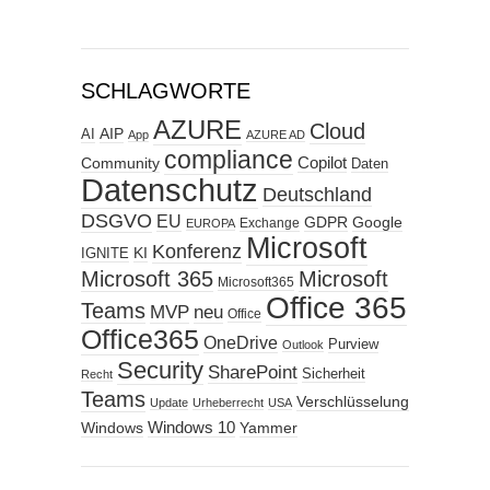
SCHLAGWORTE
AZURE
Cloud
AIP
AI
App
AZURE AD
compliance
Copilot
Community
Daten
Datenschutz
Deutschland
DSGVO
EU
GDPR
Google
Exchange
EUROPA
Microsoft
Konferenz
KI
IGNITE
Microsoft 365
Microsoft
Microsoft365
Office 365
Teams
MVP
neu
Office
Office365
OneDrive
Purview
Outlook
Security
SharePoint
Sicherheit
Recht
Teams
Verschlüsselung
Update
Urheberrecht
USA
Windows
Windows 10
Yammer