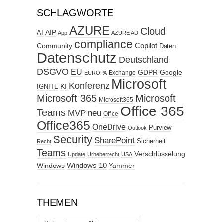
SCHLAGWORTE
AZURE
Cloud
AIP
AI
App
AZURE AD
compliance
Copilot
Community
Daten
Datenschutz
Deutschland
DSGVO
EU
GDPR
Google
Exchange
EUROPA
Microsoft
Konferenz
KI
IGNITE
Microsoft 365
Microsoft
Microsoft365
Office 365
Teams
MVP
neu
Office
Office365
OneDrive
Purview
Outlook
Security
SharePoint
Sicherheit
Recht
Teams
Verschlüsselung
Update
Urheberrecht
USA
Windows
Windows 10
Yammer
THEMEN
Themen