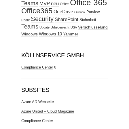
Office 365
Teams
MVP
neu
Office
Office365
OneDrive
Purview
Outlook
Security
SharePoint
Sicherheit
Recht
Teams
Verschlüsselung
Update
Urheberrecht
USA
Windows
Windows 10
Yammer
KÖLLNSERVICE GMBH
Compliance Center
0
SUBSITES
Azure AD Webseite
Azure United – Cloud Magazine
Compliance Center