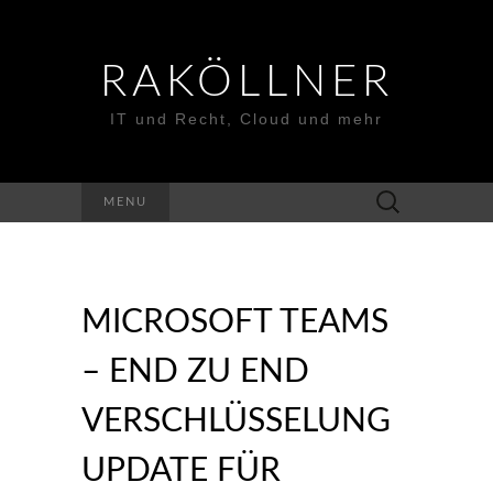
RAKÖLLNER
IT und Recht, Cloud und mehr
Suchen
MENU
nach:
MICROSOFT TEAMS
– END ZU END
VERSCHLÜSSELUNG
UPDATE FÜR