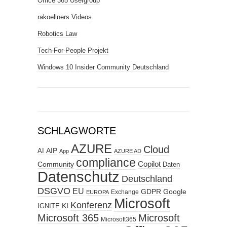
Office 365 Usergroup
rakoellners Videos
Robotics Law
Tech-For-People Projekt
Windows 10 Insider Community Deutschland
SCHLAGWORTE
AZURE
Cloud
AIP
AI
App
AZURE AD
compliance
Copilot
Community
Daten
Datenschutz
Deutschland
DSGVO
EU
GDPR
Google
Exchange
EUROPA
Microsoft
Konferenz
KI
IGNITE
Microsoft 365
Microsoft
Microsoft365