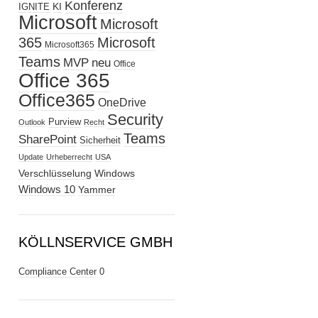
Konferenz
KI
IGNITE
Microsoft
Microsoft
365
Microsoft
Microsoft365
Teams
MVP
neu
Office
Office 365
Office365
OneDrive
Security
Purview
Outlook
Recht
Teams
SharePoint
Sicherheit
Update
Urheberrecht
USA
Verschlüsselung
Windows
Windows 10
Yammer
KÖLLNSERVICE GMBH
Compliance Center
0