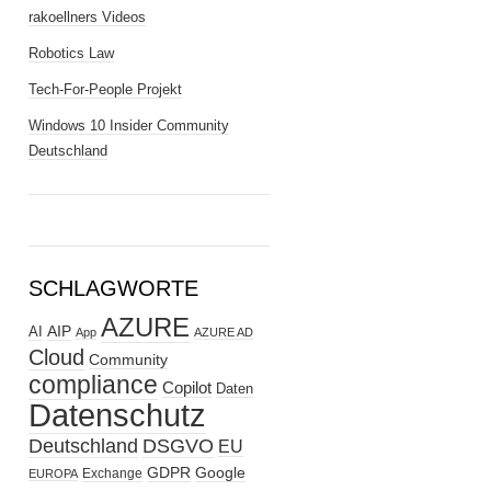
rakoellners Videos
Robotics Law
Tech-For-People Projekt
Windows 10 Insider Community
Deutschland
SCHLAGWORTE
AZURE
AIP
AI
App
AZURE AD
Cloud
Community
compliance
Copilot
Daten
Datenschutz
Deutschland
DSGVO
EU
GDPR
Google
Exchange
EUROPA