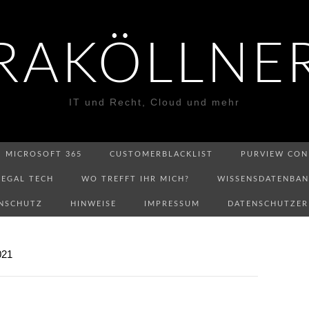
RAKÖLLNE
IT und Recht, Cloud und mehr
MICROSOFT 365
CUSTOMERBLACKLIST
PURVIEW CON
LEGAL TECH
WO TREFFT IHR MICH?
WISSENSDATENBA
NSCHUTZ
HINWEISE
IMPRESSUM
DATENSCHUTZE
021