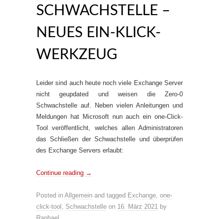
SCHWACHSTELLE –
NEUES EIN-KLICK-
WERKZEUG
Leider sind auch heute noch viele Exchange Server
nicht geupdated und weisen die Zero-0
Schwachstelle auf. Neben vielen Anleitungen und
Meldungen hat Microsoft nun auch ein one-Click-
Tool veröffentlicht, welches allen Administratoren
das Schließen der Schwachstelle und überprüfen
des Exchange Servers erlaubt:
Continue reading
→
Posted in
Allgemein
and tagged
Exchange
,
one-
click-tool
,
Schwachstelle
on
16. März 2021
by
Raphael
.