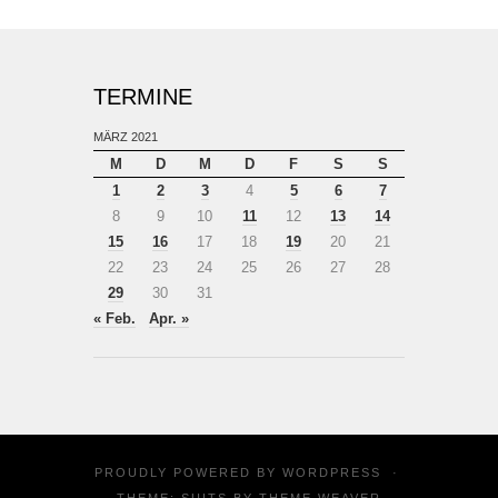
TERMINE
MÄRZ 2021
M
D
M
D
F
S
S
1
2
3
4
5
6
7
8
9
10
11
12
13
14
15
16
17
18
19
20
21
22
23
24
25
26
27
28
29
30
31
« Feb.
Apr. »
PROUDLY POWERED BY
WORDPRESS
·