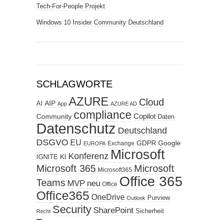
Tech-For-People Projekt
Windows 10 Insider Community Deutschland
SCHLAGWORTE
AZURE
Cloud
AIP
AI
App
AZURE AD
compliance
Copilot
Community
Daten
Datenschutz
Deutschland
DSGVO
EU
GDPR
Google
Exchange
EUROPA
Microsoft
Konferenz
KI
IGNITE
Microsoft 365
Microsoft
Microsoft365
Office 365
Teams
MVP
neu
Office
Office365
OneDrive
Purview
Outlook
Security
SharePoint
Sicherheit
Recht