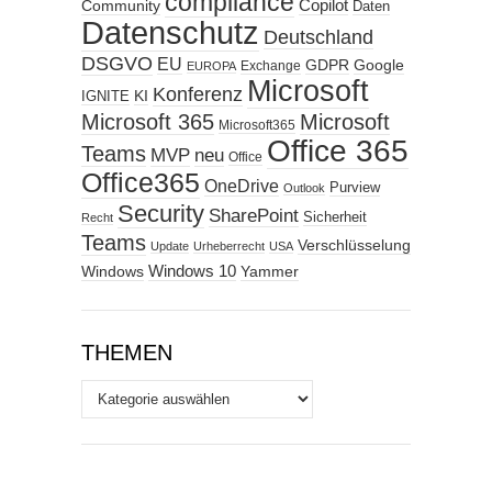
compliance
Copilot
Community
Daten
Datenschutz
Deutschland
DSGVO
EU
GDPR
Google
Exchange
EUROPA
Microsoft
Konferenz
KI
IGNITE
Microsoft 365
Microsoft
Microsoft365
Office 365
Teams
MVP
neu
Office
Office365
OneDrive
Purview
Outlook
Security
SharePoint
Sicherheit
Recht
Teams
Verschlüsselung
Update
Urheberrecht
USA
Windows
Windows 10
Yammer
THEMEN
Themen