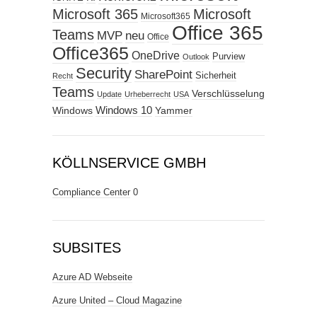
Microsoft 365
Microsoft
Microsoft365
Office 365
Teams
MVP
neu
Office
Office365
OneDrive
Purview
Outlook
Security
SharePoint
Sicherheit
Recht
Teams
Verschlüsselung
Update
Urheberrecht
USA
Windows
Windows 10
Yammer
KÖLLNSERVICE GMBH
Compliance Center
0
SUBSITES
Azure AD Webseite
Azure United – Cloud Magazine