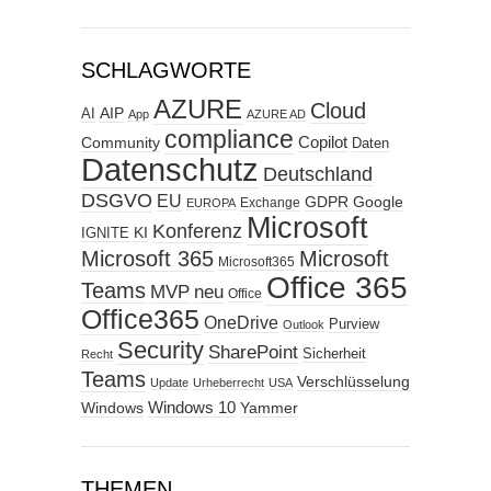
SCHLAGWORTE
AZURE
Cloud
AIP
AI
App
AZURE AD
compliance
Copilot
Community
Daten
Datenschutz
Deutschland
DSGVO
EU
GDPR
Google
Exchange
EUROPA
Microsoft
Konferenz
KI
IGNITE
Microsoft 365
Microsoft
Microsoft365
Office 365
Teams
MVP
neu
Office
Office365
OneDrive
Purview
Outlook
Security
SharePoint
Sicherheit
Recht
Teams
Verschlüsselung
Update
Urheberrecht
USA
Windows
Windows 10
Yammer
THEMEN