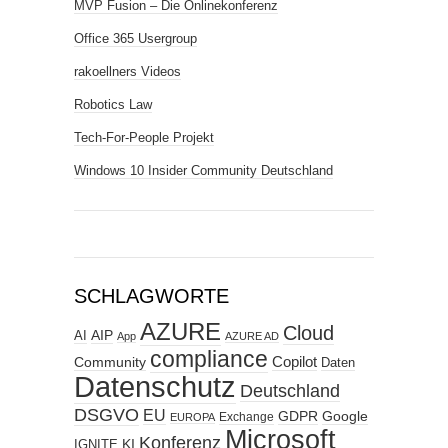
MVP Fusion – Die Onlinekonferenz
Office 365 Usergroup
rakoellners Videos
Robotics Law
Tech-For-People Projekt
Windows 10 Insider Community Deutschland
SCHLAGWORTE
AZURE
Cloud
AIP
AI
App
AZURE AD
compliance
Copilot
Community
Daten
Datenschutz
Deutschland
DSGVO
EU
GDPR
Google
Exchange
EUROPA
Microsoft
Konferenz
KI
IGNITE